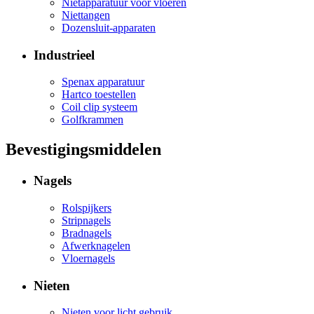
Nietapparatuur voor vloeren
Niettangen
Dozensluit-apparaten
Industrieel
Spenax apparatuur
Hartco toestellen
Coil clip systeem
Golfkrammen
Bevestigingsmiddelen
Nagels
Rolspijkers
Stripnagels
Bradnagels
Afwerknagelen
Vloernagels
Nieten
Nieten voor licht gebruik