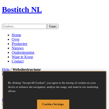
Bostitch NL
Gaan
Home
Over
Producten
Nieuws
Ondersteuning
Waar te Koop
Contact
Help
/
Websitestructuur
Bostitch
Gaan
Toegankelijkheid
By clicking “Accept All Cookies”, you agree to the storing of cookies on your
Websitestructuur
device to enhance site navigation, analyze site usage, and assist in our marketing
Juridisch
efforts.
Privacybeleid
Cookies
© 2026 Stanley Bostitch
Cookies Settings