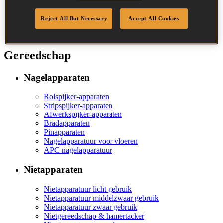
Het bedrijf
Ontwerp & constructie
Reject All But Necessary
Accept All Cookies
Ecosmart
Careers
Gereedschap
Nagelapparaten
Rolspijker-apparaten
Stripspijker-apparaten
Afwerkspijker-apparaten
Bradapparaten
Pinapparaten
Nagelapparatuur voor vloeren
APC nagelapparatuur
Nietapparaten
Nietapparatuur licht gebruik
Nietapparatuur middelzwaar gebruik
Nietapparatuur zwaar gebruik
Nietgereedschap & hamertacker