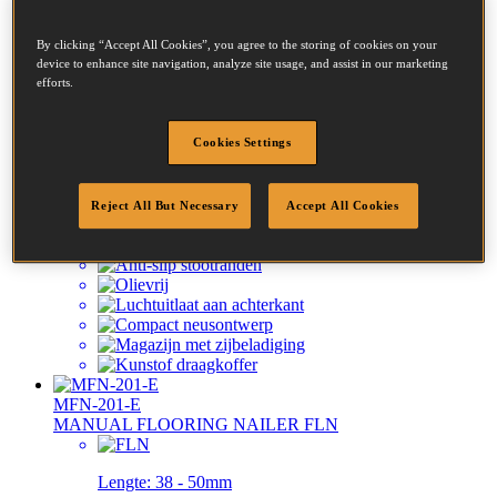
BT1855-E
By clicking “Accept All Cookies”, you agree to the storing of cookies on your
KIT BRAD NAILER-CT/ST 55MM MAX
device to enhance site navigation, analyze site usage, and assist in our marketing
efforts.
Diameter:
1 - 1.25mm
Cookies Settings
Lengte:
15 - 55mm
Reject All But Necessary
Accept All Cookies
MFN-201-E
MANUAL FLOORING NAILER FLN
Lengte:
38 - 50mm