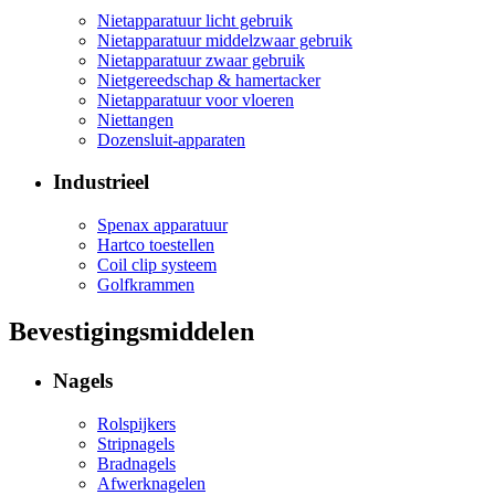
Nietapparatuur licht gebruik
Nietapparatuur middelzwaar gebruik
Nietapparatuur zwaar gebruik
Nietgereedschap & hamertacker
Nietapparatuur voor vloeren
Niettangen
Dozensluit-apparaten
Industrieel
Spenax apparatuur
Hartco toestellen
Coil clip systeem
Golfkrammen
Bevestigingsmiddelen
Nagels
Rolspijkers
Stripnagels
Bradnagels
Afwerknagelen