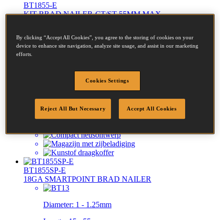
BT1855-E
KIT BRAD NAILER-CT/ST 55MM MAX
By clicking “Accept All Cookies”, you agree to the storing of cookies on your
Diameter:
1 - 1.25mm
device to enhance site navigation, analyze site usage, and assist in our marketing
efforts.
Lengte:
15 - 55mm
Cookies Settings
Reject All But Necessary
Accept All Cookies
BT1855SP-E
18GA SMARTPOINT BRAD NAILER
Diameter:
1 - 1.25mm