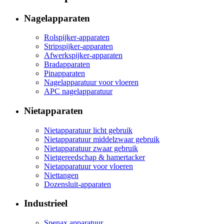
Nagelapparaten
Rolspijker-apparaten
Stripspijker-apparaten
Afwerkspijker-apparaten
Bradapparaten
Pinapparaten
Nagelapparatuur voor vloeren
APC nagelapparatuur
Nietapparaten
Nietapparatuur licht gebruik
Nietapparatuur middelzwaar gebruik
Nietapparatuur zwaar gebruik
Nietgereedschap & hamertacker
Nietapparatuur voor vloeren
Niettangen
Dozensluit-apparaten
Industrieel
Spenax apparatuur