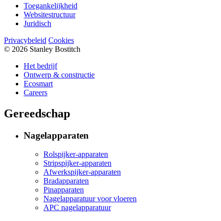
Toegankelijkheid
Websitestructuur
Juridisch
Privacybeleid
Cookies
© 2026 Stanley Bostitch
Het bedrijf
Ontwerp & constructie
Ecosmart
Careers
Gereedschap
Nagelapparaten
Rolspijker-apparaten
Stripspijker-apparaten
Afwerkspijker-apparaten
Bradapparaten
Pinapparaten
Nagelapparatuur voor vloeren
APC nagelapparatuur