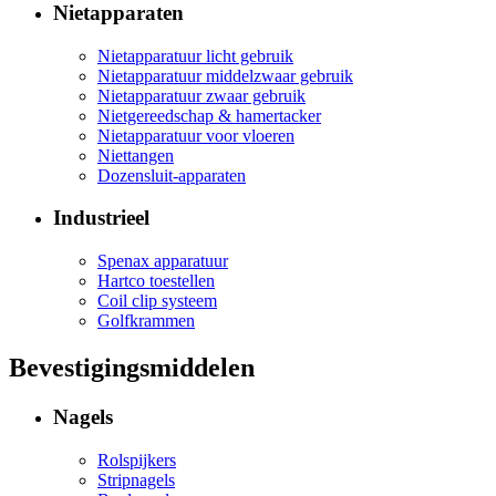
Nietapparaten
Nietapparatuur licht gebruik
Nietapparatuur middelzwaar gebruik
Nietapparatuur zwaar gebruik
Nietgereedschap & hamertacker
Nietapparatuur voor vloeren
Niettangen
Dozensluit-apparaten
Industrieel
Spenax apparatuur
Hartco toestellen
Coil clip systeem
Golfkrammen
Bevestigingsmiddelen
Nagels
Rolspijkers
Stripnagels