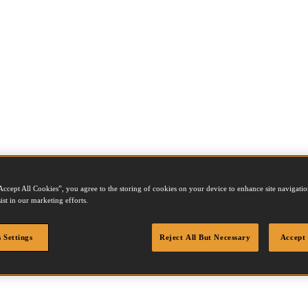
Accept All Cookies”, you agree to the storing of cookies on your device to enhance site navigation
ist in our marketing efforts.
 Settings
Reject All But Necessary
Accept 
t juiste adres! Bekijk en vergelijk hier ons complete assortiment.