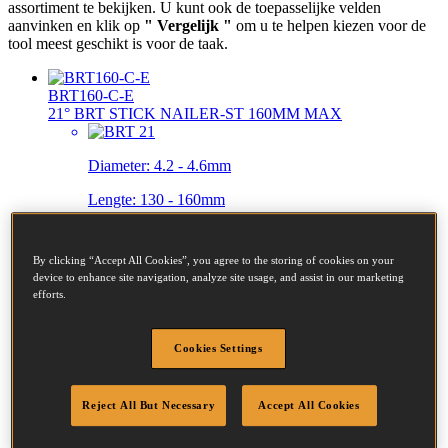
assortiment te bekijken. U kunt ook de toepasselijke velden
aanvinken en klik op
" Vergelijk "
om u te helpen kiezen voor de
tool meest geschikt is voor de taak.
BRT160-C-E
21° BRT STICK NAILER-ST 160MM MAX
Diameter:
4.2 - 4.6mm
Lengte:
130 - 160mm
By clicking “Accept All Cookies”, you agree to the storing of cookies on your
device to enhance site navigation, analyze site usage, and assist in our marketing
efforts.
F21PL-E
Cookies Settings
21° 2IN1 RH & MCN STICK NAILER-ST +CASE
Reject All But Necessary
Accept All Cookies
Diameter:
2.5 - 3.3mm
Lengte:
45 - 90mm