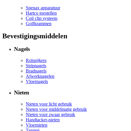
Spenax apparatuur
Hartco toestellen
Coil clip systeem
Golfkrammen
Bevestigingsmiddelen
Nagels
Rolspijkers
Stripnagels
Bradnagels
Afwerknagelen
Vloernagels
Nieten
Nieten voor licht gebruik
Nieten voor middelmatig gebruik
Nieten voor zwaar gebruik
Handtacker-nieten
Vloernieten
Tangen