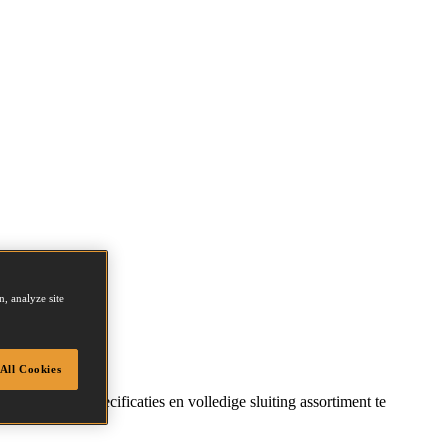
, analyze site
All Cookies
echnische specificaties en volledige sluiting assortiment te
e taak.