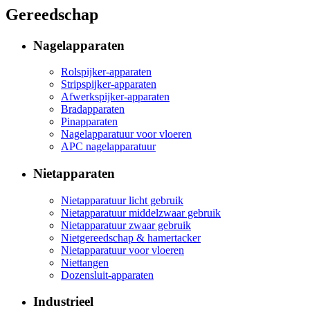
Gereedschap
Nagelapparaten
Rolspijker-apparaten
Stripspijker-apparaten
Afwerkspijker-apparaten
Bradapparaten
Pinapparaten
Nagelapparatuur voor vloeren
APC nagelapparatuur
Nietapparaten
Nietapparatuur licht gebruik
Nietapparatuur middelzwaar gebruik
Nietapparatuur zwaar gebruik
Nietgereedschap & hamertacker
Nietapparatuur voor vloeren
Niettangen
Dozensluit-apparaten
Industrieel