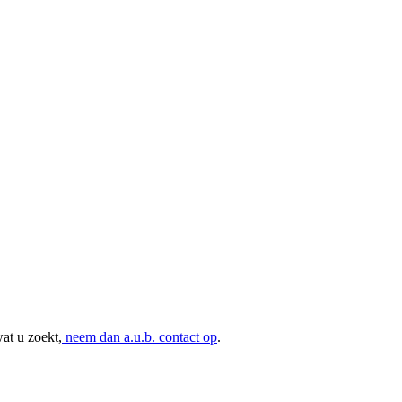
at u zoekt,
neem dan a.u.b. contact op
.