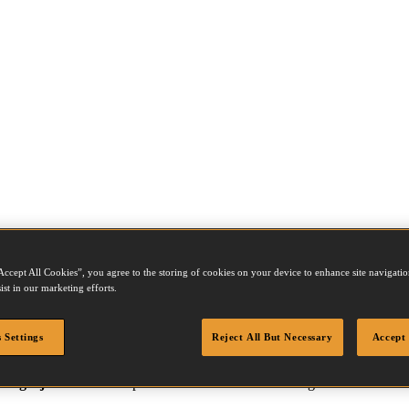
Accept All Cookies”, you agree to the storing of cookies on your device to enhance site navigation
ist in our marketing efforts.
 Settings
Reject All But Necessary
Accept 
epassing. Klik op een hulpmiddel om meer details met inbegrip van de t
Vergelijk "
om u te helpen kiezen voor de tool meest geschikt is voor d