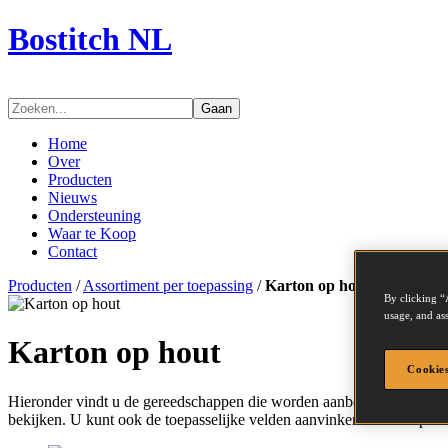
Bostitch NL
Gaan
Home
Over
Producten
Nieuws
Ondersteuning
Waar te Koop
Contact
Producten
/
Assortiment per toepassing
/
Karton op hout
By clicking “
usage, and ass
Karton op hout
Cookies
Hieronder vindt u de gereedschappen die worden aanbevolen voor uw to
bekijken. U kunt ook de toepasselijke velden aanvinken en klik op
" 