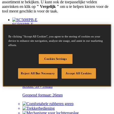
assortiment te bekijken. U kunt ook de toepasselijke velden
aanvinken en klik op
" Vergelijk "
om u te helpen kiezen voor de
tool meest geschikt is voor de taak.
SC50HPB-E
C RINGER 11G MANUAL PLIER
By clicking “Accept All Cookies”, you agree to the storing of cookies on your
device to enhance site navigation, analyze site usage, and assist in our marketing
Kroon:
39 - 39mm
efforts.
Geopend formaat:
26mm
Cookies Settings
SC50TB-E
C RINGER 11G 1-1/2
Reject All But Necessary
Accept All Cookies
Kroon:
39 - 39mm
Geopend formaat:
26mm