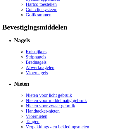
Hartco toestellen
Coil clip systeem
Golfkrammen
Bevestigingsmiddelen
Nagels
Rolspijkers
Stripnagels
Bradnagels
Afwerknagelen
Vloernagels
Nieten
Nieten voor licht gebruik
Nieten voor middelmatig gebruik
Nieten voor zwaar gebruik
Handtacker-nieten
Vloernieten
Tangen
Verpakkings - en bekledingsnieten