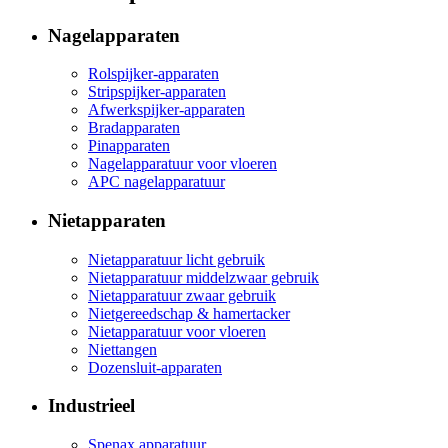
Nagelapparaten
Rolspijker-apparaten
Stripspijker-apparaten
Afwerkspijker-apparaten
Bradapparaten
Pinapparaten
Nagelapparatuur voor vloeren
APC nagelapparatuur
Nietapparaten
Nietapparatuur licht gebruik
Nietapparatuur middelzwaar gebruik
Nietapparatuur zwaar gebruik
Nietgereedschap & hamertacker
Nietapparatuur voor vloeren
Niettangen
Dozensluit-apparaten
Industrieel
Spenax apparatuur