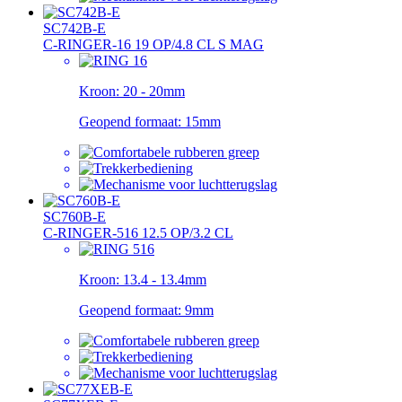
SC742B-E
C-RINGER-16 19 OP/4.8 CL S MAG
Kroon:
20 - 20mm
Geopend formaat:
15mm
SC760B-E
C-RINGER-516 12.5 OP/3.2 CL
Kroon:
13.4 - 13.4mm
Geopend formaat:
9mm