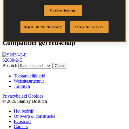
Kroonbreedte
25.0 mm
Cookies Settings
Afwerking
Gegalv
Punt
Beitelpunten
Hoeveelheid per box
13400
Reject All But Necessary
Accept All Cookies
Compatibel gereedschap
S2638-2-E
Bostitch
Gaan
Toegankelijkheid
Websitestructuur
Juridisch
Privacybeleid
Cookies
© 2026 Stanley Bostitch
Het bedrijf
Ontwerp & constructie
Ecosmart
Careers