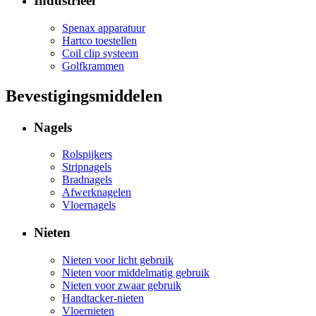
Industrieel
Spenax apparatuur
Hartco toestellen
Coil clip systeem
Golfkrammen
Bevestigingsmiddelen
Nagels
Rolspijkers
Stripnagels
Bradnagels
Afwerknagelen
Vloernagels
Nieten
Nieten voor licht gebruik
Nieten voor middelmatig gebruik
Nieten voor zwaar gebruik
Handtacker-nieten
Vloernieten