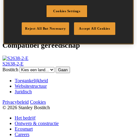
Kroonbreedte
25.0 mm
Cookies Settings
Afwerking
Stanox
Punt
Uiteenlopende
Hoeveelheid per box
13440
Reject All But Necessary
Accept All Cookies
Compatibel gereedschap
S2638-2-E
Bostitch
Gaan
Toegankelijkheid
Websitestructuur
Juridisch
Privacybeleid
Cookies
© 2026 Stanley Bostitch
Het bedrijf
Ontwerp & constructie
Ecosmart
Careers