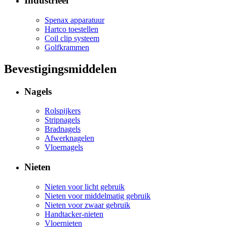
Industrieel
Spenax apparatuur
Hartco toestellen
Coil clip systeem
Golfkrammen
Bevestigingsmiddelen
Nagels
Rolspijkers
Stripnagels
Bradnagels
Afwerknagelen
Vloernagels
Nieten
Nieten voor licht gebruik
Nieten voor middelmatig gebruik
Nieten voor zwaar gebruik
Handtacker-nieten
Vloernieten