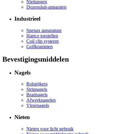
Niettangen
Dozensluit-apparaten
Industrieel
Spenax apparatuur
Hartco toestellen
Coil clip systeem
Golfkrammen
Bevestigingsmiddelen
Nagels
Rolspijkers
Stripnagels
Bradnagels
Afwerknagelen
Vloernagels
Nieten
Nieten voor licht gebruik