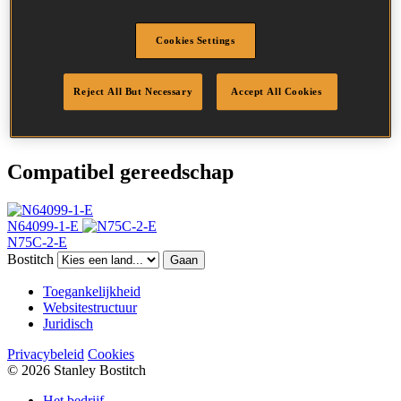
Hoofd
6.5 mm
Lengte
45 mm
Cookies Settings
Profiel
Ring
Afwerking
Helder
Reject All But Necessary
Accept All Cookies
Hoeveelheid per box
16000
DoP
DOP-EU_23_RRB
Compatibel gereedschap
N64099-1-E
N75C-2-E
Bostitch
Gaan
Toegankelijkheid
Websitestructuur
Juridisch
Privacybeleid
Cookies
© 2026 Stanley Bostitch
Het bedrijf