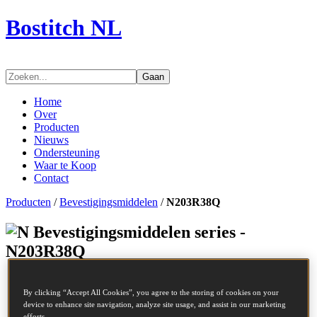
Bostitch NL
Gaan
Home
Over
Producten
Nieuws
Ondersteuning
Waar te Koop
Contact
Producten
/
Bevestigingsmiddelen
/
N203R38Q
Bevestigingsmiddelen series -
N203R38Q
SKU
N203R38Q
By clicking “Accept All Cookies”, you agree to the storing of cookies on your
Omschrijving
COIL NAIL 2.03-38 RING 17.5M
device to enhance site navigation, analyze site usage, and assist in our marketing
Diameter
2.03 mm
efforts.