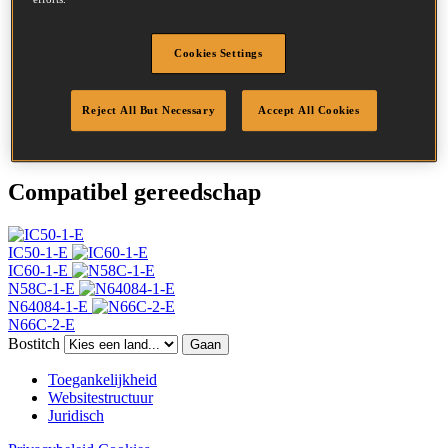
Hoofd
4.5 mm
Lengte
38 mm
Cookies Settings
Profiel
Ring
Afwerking
Helder
Hoeveelheid per box
24500
Reject All But Necessary
Accept All Cookies
DoP
DOP-EU_20_RRB
Compatibel gereedschap
IC50-1-E
IC60-1-E
N58C-1-E
N64084-1-E
N66C-2-E
Bostitch
Gaan
Toegankelijkheid
Websitestructuur
Juridisch