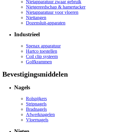
Nietapparatuur zwaar gebruik
Nietgereedschap & hamertacker
Nietapparatuur voor vloeren
Niettangen
Dozensluit-apparaten
Industrieel
Spenax apparatuur
Hartco toestellen
Coil clip systeem
Golfkrammen
Bevestigingsmiddelen
Nagels
Rolspijkers
Stripnagels
Bradnagels
Afwerknagelen
Vloernagels
Nieten