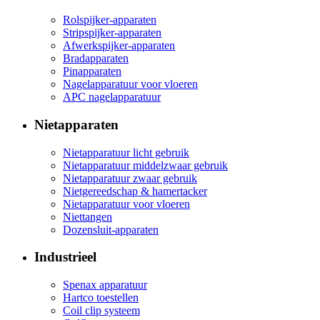
Rolspijker-apparaten
Stripspijker-apparaten
Afwerkspijker-apparaten
Bradapparaten
Pinapparaten
Nagelapparatuur voor vloeren
APC nagelapparatuur
Nietapparaten
Nietapparatuur licht gebruik
Nietapparatuur middelzwaar gebruik
Nietapparatuur zwaar gebruik
Nietgereedschap & hamertacker
Nietapparatuur voor vloeren
Niettangen
Dozensluit-apparaten
Industrieel
Spenax apparatuur
Hartco toestellen
Coil clip systeem