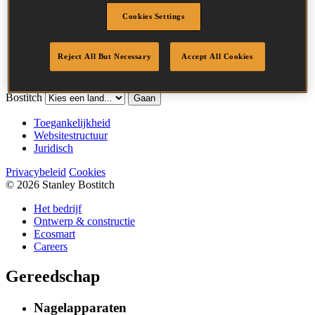
Diameter
1.8 mm
Cookies Settings
Kroonbreedte
20.3 mm
Afwerking
Roestvrij
Hoeveelheid per
Reject All But Necessary
Accept All Cookies
10000
box
Bostitch
Gaan
Toegankelijkheid
Websitestructuur
Juridisch
Privacybeleid
Cookies
© 2026 Stanley Bostitch
Het bedrijf
Ontwerp & constructie
Ecosmart
Careers
Gereedschap
Nagelapparaten