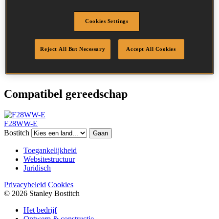
Hoofd
7.5 mm
Lengte
90 mm
Cookies Settings
Profiel
Recht
Afwerking
G8
Reject All But Necessary
Accept All Cookies
Hoeveelheid per box
2000
DoP
DOP-EU_31_NPG8
Compatibel gereedschap
F28WW-E
Bostitch
Gaan
Toegankelijkheid
Websitestructuur
Juridisch
Privacybeleid
Cookies
© 2026 Stanley Bostitch
Het bedrijf
Ontwerp & constructie