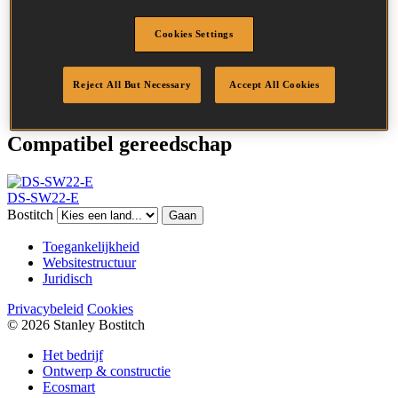
Lengte
19 mm
Kroonbreedte
35.0 mm
Cookies Settings
Afwerking
Standaard
Hoeveelheid per
2000
Reject All But Necessary
Accept All Cookies
box
Compatibel gereedschap
DS-SW22-E
Bostitch
Gaan
Toegankelijkheid
Websitestructuur
Juridisch
Privacybeleid
Cookies
© 2026 Stanley Bostitch
Het bedrijf
Ontwerp & constructie
Ecosmart