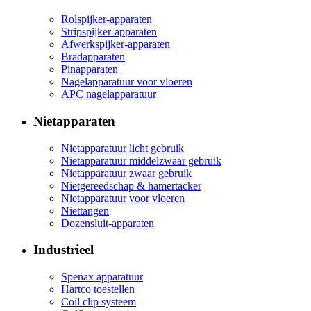
Rolspijker-apparaten
Stripspijker-apparaten
Afwerkspijker-apparaten
Bradapparaten
Pinapparaten
Nagelapparatuur voor vloeren
APC nagelapparatuur
Nietapparaten
Nietapparatuur licht gebruik
Nietapparatuur middelzwaar gebruik
Nietapparatuur zwaar gebruik
Nietgereedschap & hamertacker
Nietapparatuur voor vloeren
Niettangen
Dozensluit-apparaten
Industrieel
Spenax apparatuur
Hartco toestellen
Coil clip systeem