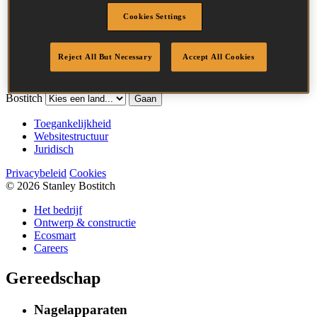
Lengte
15 mm
Cookies Settings
Kroonbreedte
35.0 mm
Afwerking
Standaard
Hoeveelheid per
Reject All But Necessary
Accept All Cookies
24000
box
Bostitch
Gaan
Toegankelijkheid
Websitestructuur
Juridisch
Privacybeleid
Cookies
© 2026 Stanley Bostitch
Het bedrijf
Ontwerp & constructie
Ecosmart
Careers
Gereedschap
Nagelapparaten