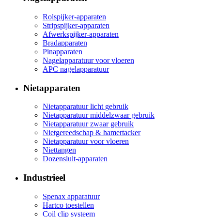
Rolspijker-apparaten
Stripspijker-apparaten
Afwerkspijker-apparaten
Bradapparaten
Pinapparaten
Nagelapparatuur voor vloeren
APC nagelapparatuur
Nietapparaten
Nietapparatuur licht gebruik
Nietapparatuur middelzwaar gebruik
Nietapparatuur zwaar gebruik
Nietgereedschap & hamertacker
Nietapparatuur voor vloeren
Niettangen
Dozensluit-apparaten
Industrieel
Spenax apparatuur
Hartco toestellen
Coil clip systeem