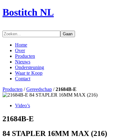
Bostitch NL
Gaan
Home
Over
Producten
Nieuws
Ondersteuning
Waar te Koop
Contact
Producten
/
Gereedschap
/
21684B-E
Video’s
21684B-E
84 STAPLER 16MM MAX (216)