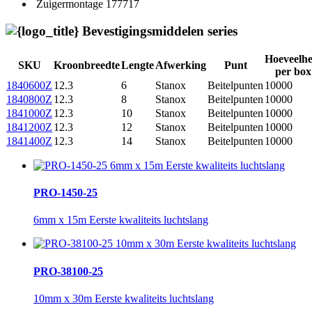
Zuigermontage
177717
Bevestigingsmiddelen series
Hoeveelhe
SKU
Kroonbreedte
Lengte
Afwerking
Punt
per box
1840600Z
12.3
6
Stanox
Beitelpunten
10000
1840800Z
12.3
8
Stanox
Beitelpunten
10000
1841000Z
12.3
10
Stanox
Beitelpunten
10000
1841200Z
12.3
12
Stanox
Beitelpunten
10000
1841400Z
12.3
14
Stanox
Beitelpunten
10000
PRO-1450-25
6mm x 15m Eerste kwaliteits luchtslang
PRO-38100-25
10mm x 30m Eerste kwaliteits luchtslang