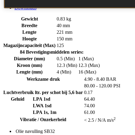
Bijbehorende items
Downloads
Gewicht
0.83 kg
Breedte
40 mm
Lengte
221 mm
Hoogte
150 mm
Magazijncapaciteit (Max)
125
84 Bevestigingsmiddelen series:
Diameter (mm)
0.5 (Min)
1 (Max)
Kroon (mm)
12.3 (Min)
12.3 (Max)
Lengte (mm)
4 (Min)
16 (Max)
Werkzame druk
4.90 - 8.40 BAR
80.00 - 120.00 PSI
Luchtverbruik ltr. per schot bij 5,6 bar
0.17
Geluid
LPA 1sd
64.40
LWA 1sd
74.00
LPA 1s, 1m
61.00
2
Vibratie / Onzekerheid
< 2.5 / N/A m/s
Olie navulling
SB32