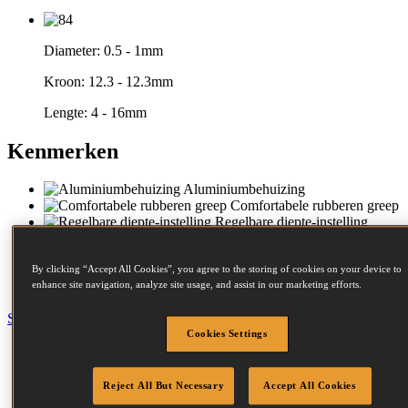
Diameter:
0.5 - 1mm
Kroon:
12.3 - 12.3mm
Lengte:
4 - 16mm
Kenmerken
Aluminiumbehuizing
Comfortabele rubberen greep
Regelbare diepte-instelling
Extra veiligheidstrekker
Luchtuitlaat aan achterkant
By clicking “Accept All Cookies”, you agree to the storing of cookies on your device to
Magazijn laden aan
enhance site navigation, analyze site usage, and assist in our marketing efforts.
onderkant
Sluiten
Cookies Settings
Specificatie
Accessoires
Bevestigingsmiddelen
Reject All But Necessary
Accept All Cookies
Compressoren