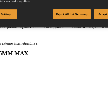
ist in our marketing efforts.
 Settings
Reject All But Necessary
Accept 
 de productpagina voor dit item te gaan in hun online winkel, en uw a
 externe internetpagina’s.
15MM MAX