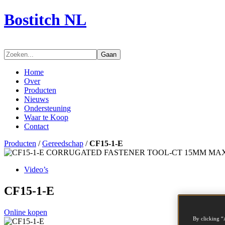
Bostitch NL
Gaan
Home
Over
Producten
Nieuws
Ondersteuning
Waar te Koop
Contact
Producten
/
Gereedschap
/
CF15-1-E
Video’s
CF15-1-E
Online kopen
By clicking “