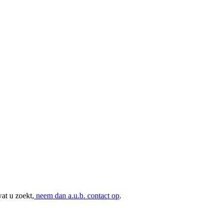
at u zoekt,
neem dan a.u.b. contact op
.