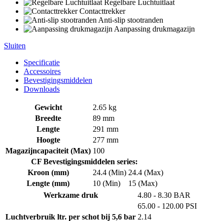
Regelbare Luchtuitlaat
Contacttrekker
Anti-slip stootranden
Aanpassing drukmagazijn
Sluiten
Specificatie
Accessoires
Bevestigingsmiddelen
Downloads
Gewicht
2.65 kg
Breedte
89 mm
Lengte
291 mm
Hoogte
277 mm
Magazijncapaciteit (Max)
100
CF Bevestigingsmiddelen series:
Kroon (mm)
24.4 (Min)
24.4 (Max)
Lengte (mm)
10 (Min)
15 (Max)
Werkzame druk
4.80 - 8.30 BAR
65.00 - 120.00 PSI
Luchtverbruik ltr. per schot bij 5,6 bar
2.14