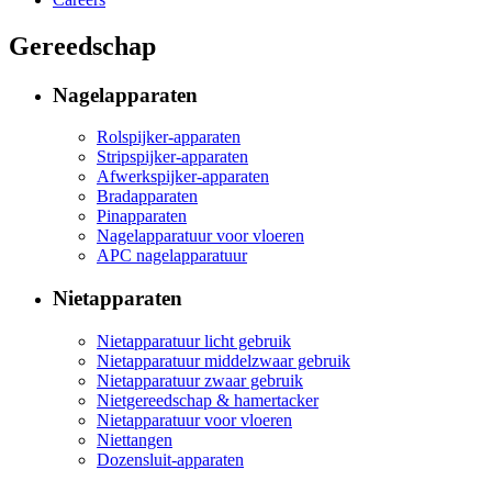
Gereedschap
Nagelapparaten
Rolspijker-apparaten
Stripspijker-apparaten
Afwerkspijker-apparaten
Bradapparaten
Pinapparaten
Nagelapparatuur voor vloeren
APC nagelapparatuur
Nietapparaten
Nietapparatuur licht gebruik
Nietapparatuur middelzwaar gebruik
Nietapparatuur zwaar gebruik
Nietgereedschap & hamertacker
Nietapparatuur voor vloeren
Niettangen
Dozensluit-apparaten