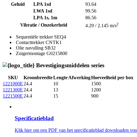
Geluid
LPA 1sd
93.64
LWA 1sd
99.56
LPA 1s, 1m
86.56
2
Vibratie / Onzekerheid
4.29 / 2.145 m/s
Sequentiële trekker
SEQ4
Contacttrekker
CNTK1
Olie navulling
SB32
Zuigermontage
G0215800
Bevestigingsmiddelen series
SKU
Kroonbreedte
Lengte
Afwerking
Hoeveelheid per box
1221000E
24.4
10
1500
1221300E
24.4
13
1200
1221500E
24.4
15
900
Specificatieblad
Klik hier om een ​​PDF van het specificatieblad downloaden voor