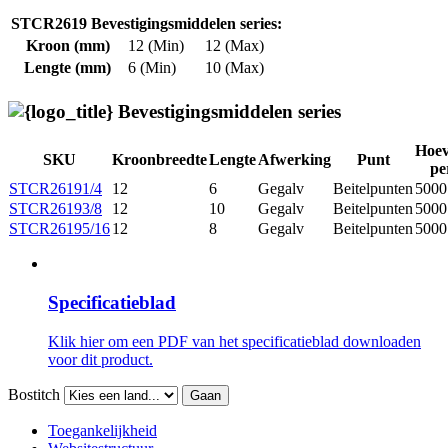
STCR2619 Bevestigingsmiddelen series:
Kroon (mm)
12 (Min)
12 (Max)
Lengte (mm)
6 (Min)
10 (Max)
Bevestigingsmiddelen series
Hoev
SKU
Kroonbreedte
Lengte
Afwerking
Punt
pe
STCR26191/4
12
6
Gegalv
Beitelpunten
5000
STCR26193/8
12
10
Gegalv
Beitelpunten
5000
STCR26195/16
12
8
Gegalv
Beitelpunten
5000
Specificatieblad
Klik hier om een ​​PDF van het specificatieblad downloaden
voor dit product.
Bostitch
Gaan
Toegankelijkheid