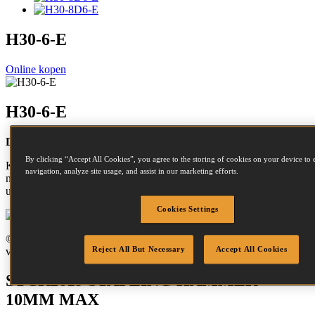
H30-6-E
Online kopen
H30-6-E
Dit product kunt u kopen bij online partners.
By clicking “Accept All Cookies”, you agree to the storing of cookies on your device to 
Kies een handelaar en klik op “Buy Online” (’"Koop online") om
navigation, analyze site usage, and assist in our marketing efforts.
naar de productpagina voor dit item te gaan in hun online winkel, en
uw aankoop te doen.
Cookies Settings
Online kopen
© Bostitch 2026. Bostitch is niet verantwoordelijk voor de inhoud
van externe internetpagina’s.
Reject All But Necessary
Accept All Cookies
STCR2619 STAPLING HAMMER
10MM MAX