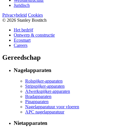
Websitestructuur
Juridisch
Privacybeleid
Cookies
© 2026 Stanley Bostitch
Het bedrijf
Ontwerp & constructie
Ecosmart
Careers
Gereedschap
Nagelapparaten
Rolspijker-apparaten
Stripspijker-apparaten
Afwerkspijker-apparaten
Bradapparaten
Pinapparaten
Nagelapparatuur voor vloeren
APC nagelapparatuur
Nietapparaten