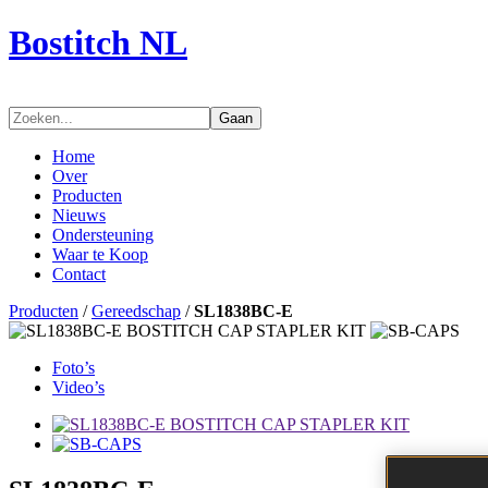
Bostitch NL
Gaan
Home
Over
Producten
Nieuws
Ondersteuning
Waar te Koop
Contact
Producten
/
Gereedschap
/
SL1838BC-E
Foto’s
Video’s