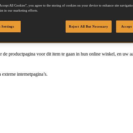
Accept All Cookies”, you agree to the storing of cookies on your device to enhance site navigation
ist in our marketing efforts.
 Settings
Reject All But Necessary
Accept 
 de productpagina voor dit item te gaan in hun online winkel, en uw a
 externe internetpagina’s.