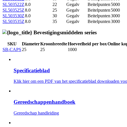
SL503522Z
8.0
22
Gegalv
Beitelpunten
5000
SL503525Z
8.0
25
Gegalv
Beitelpunten
5000
SL503530Z
8.0
30
Gegalv
Beitelpunten
3000
SL503535Z
8.0
35
Gegalv
Beitelpunten
3000
Bevestigingsmiddelen series
SKU
Diameter
Kroonbreedte
Hoeveelheid per box
Online ko
SB-CAPS
25
25
1000
Specificatieblad
Klik hier om een ​​PDF van het specificatieblad downloaden voor
Gereedschappenhandboek
Gereedschap handleiding