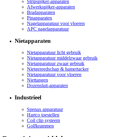
Stripspijker-apparaten
Afwerkspijker-apparaten
Bradapparaten
Pinapparaten
Nagelapparatuur voor vloeren
APC nagelapparatuur
Nietapparaten
Nietapparatuur licht gebruik
Nietapparatuur middelzwaar gebruik
Nietapparatuur zwaar gebruik
Nietgereedschap & hamertacker
Nietapparatuur voor vloeren
Niettangen
Dozensluit-apparaten
Industrieel
Spenax apparatuur
Hartco toestellen
Coil clip systeem
Golfkrammen