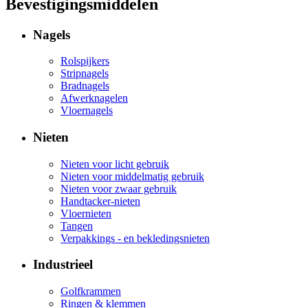
Bevestigingsmiddelen
Nagels
Rolspijkers
Stripnagels
Bradnagels
Afwerknagelen
Vloernagels
Nieten
Nieten voor licht gebruik
Nieten voor middelmatig gebruik
Nieten voor zwaar gebruik
Handtacker-nieten
Vloernieten
Tangen
Verpakkings - en bekledingsnieten
Industrieel
Golfkrammen
Ringen & klemmen