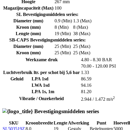
Hoogte
267 mm
Magazijncapaciteit (Max)
100
SL Bevestigingsmiddelen series:
Diameter (mm)
0.9 (Min)
1.3 (Max)
Kroon (mm)
8 (Min)
8 (Max)
Lengte (mm)
19 (Min)
38 (Max)
SB-CAPS Bevestigingsmiddelen series:
Diameter (mm)
25 (Min)
25 (Max)
Kroon (mm)
25 (Min)
25 (Max)
Werkzame druk
4.80 - 8.30 BAR
70.00 - 120.00 PSI
Luchtverbruik ltr. per schot bij 5,6 bar
1.33
Geluid
LPA 1sd
86.59
LWA 1sd
94.16
LPA 1s, 1m
81.20
2
Vibratie / Onzekerheid
2.944 / 1.472 m/s
Bevestigingsmiddelen series
SKU
Kroonbreedte
Lengte
Afwerking
Punt
Hoeveel
SL503519Z
8.0
19
Gegalv
Beitelpunten
5000