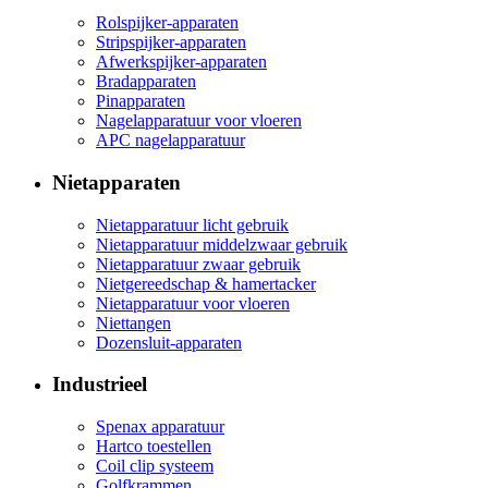
Rolspijker-apparaten
Stripspijker-apparaten
Afwerkspijker-apparaten
Bradapparaten
Pinapparaten
Nagelapparatuur voor vloeren
APC nagelapparatuur
Nietapparaten
Nietapparatuur licht gebruik
Nietapparatuur middelzwaar gebruik
Nietapparatuur zwaar gebruik
Nietgereedschap & hamertacker
Nietapparatuur voor vloeren
Niettangen
Dozensluit-apparaten
Industrieel
Spenax apparatuur
Hartco toestellen
Coil clip systeem
Golfkrammen