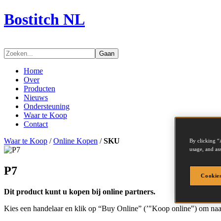
Bostitch NL
Gaan
Home
Over
Producten
Nieuws
Ondersteuning
Waar te Koop
Contact
Waar te Koop
/
Online Kopen
/
SKU
By clicking “
usage, and ass
P7
Cookies
Dit product kunt u kopen bij online partners.
Kies een handelaar en klik op “Buy Online” (’"Koop online") om naar