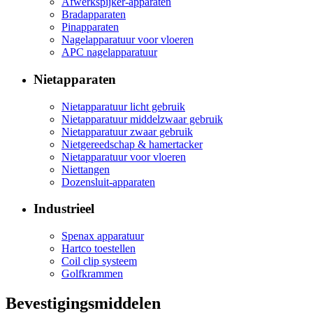
Afwerkspijker-apparaten
Bradapparaten
Pinapparaten
Nagelapparatuur voor vloeren
APC nagelapparatuur
Nietapparaten
Nietapparatuur licht gebruik
Nietapparatuur middelzwaar gebruik
Nietapparatuur zwaar gebruik
Nietgereedschap & hamertacker
Nietapparatuur voor vloeren
Niettangen
Dozensluit-apparaten
Industrieel
Spenax apparatuur
Hartco toestellen
Coil clip systeem
Golfkrammen
Bevestigingsmiddelen