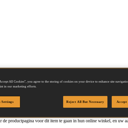
Accept All Cookies”, you agree to the storing of cookies on your device to enhance site navigation
ist in our marketing efforts.
 Settings
Reject All But Necessary
Accept 
 de productpagina voor dit item te gaan in hun online winkel, en uw a