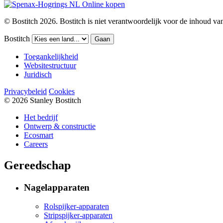
Online kopen
© Bostitch 2026. Bostitch is niet verantwoordelijk voor de inhoud van
Bostitch
Gaan
Toegankelijkheid
Websitestructuur
Juridisch
Privacybeleid
Cookies
© 2026 Stanley Bostitch
Het bedrijf
Ontwerp & constructie
Ecosmart
Careers
Gereedschap
Nagelapparaten
Rolspijker-apparaten
Stripspijker-apparaten