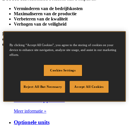
Verminderen van de bedrijfskosten
Maximaliseren van de productie
Verbeteren van de kwaliteit
Verhogen van de veiligheid
Kom meer te weten over ons assortiment door op de
onderstaande links te klikken of door vandaag nog
contact
met
ons op te nemen voor gratis advies.
By clicking “Accept All Cookies”, you agree to the storing of cookies on your
device to enhance site navigation, analyze site usage, and assist in our marketing
Pallets & kisten
efforts.
Meer informatie »
Cookies Settings
Houtskeletbouw
Reject All But Necessary
Accept All Cookies
Meer informatie »
Industriële apparaten
Meer informatie »
Optionele units