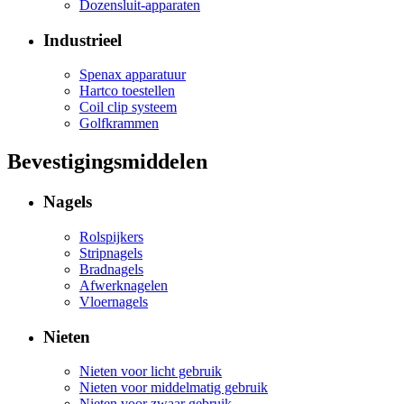
Dozensluit-apparaten
Industrieel
Spenax apparatuur
Hartco toestellen
Coil clip systeem
Golfkrammen
Bevestigingsmiddelen
Nagels
Rolspijkers
Stripnagels
Bradnagels
Afwerknagelen
Vloernagels
Nieten
Nieten voor licht gebruik
Nieten voor middelmatig gebruik
Nieten voor zwaar gebruik