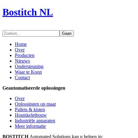
Bostitch NL
Gaan
Home
Over
Producten
Nieuws
Ondersteuning
Waar te Koop
Contact
Geautomatiseerde oplossingen
Over
Oplossingen op maat
Pallets & kisten
Houtskeletbouw
Industriële apparaten
Meer informatie
BOSTITCH
Automated Solutions kan u helpen in: