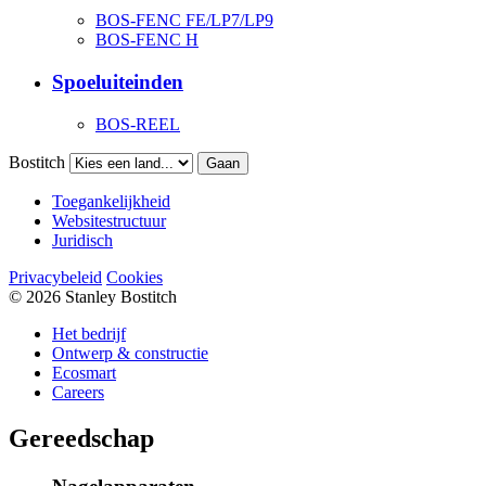
BOS-FENC FE/LP7/LP9
BOS-FENC H
Spoeluiteinden
BOS-REEL
Bostitch
Gaan
Toegankelijkheid
Websitestructuur
Juridisch
Privacybeleid
Cookies
© 2026 Stanley Bostitch
Het bedrijf
Ontwerp & constructie
Ecosmart
Careers
Gereedschap