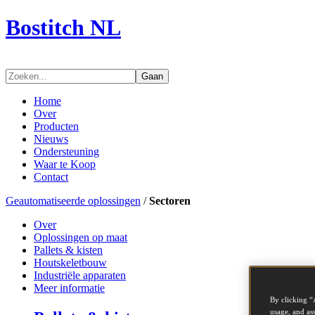
Bostitch NL
Gaan
Home
Over
Producten
Nieuws
Ondersteuning
Waar te Koop
Contact
Geautomatiseerde oplossingen
/
Sectoren
Over
Oplossingen op maat
Pallets & kisten
Houtskeletbouw
Industriële apparaten
Meer informatie
By clicking “
usage, and ass