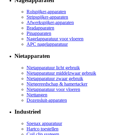
Nagelapparaten
Rolspijker-apparaten
Stripspijker-apparaten
Afwerkspijker-apparaten
Bradapparaten
Pinapparaten
Nagelapparatuur voor vloeren
APC nagelapparatuur
Nietapparaten
Nietapparatuur licht gebruik
Nietapparatuur middelzwaar gebruik
Nietapparatuur zwaar gebruik
Nietgereedschap & hamertacker
Nietapparatuur voor vloeren
Niettangen
Dozensluit-apparaten
Industrieel
Spenax apparatuur
Hartco toestellen
Coil clip systeem