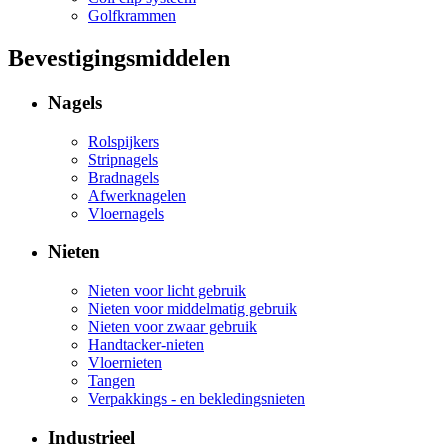
Golfkrammen
Bevestigingsmiddelen
Nagels
Rolspijkers
Stripnagels
Bradnagels
Afwerknagelen
Vloernagels
Nieten
Nieten voor licht gebruik
Nieten voor middelmatig gebruik
Nieten voor zwaar gebruik
Handtacker-nieten
Vloernieten
Tangen
Verpakkings - en bekledingsnieten
Industrieel