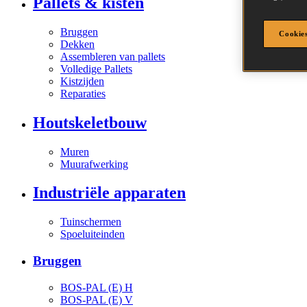
Pallets & kisten
Bruggen
Cookies
Dekken
Assembleren van pallets
Volledige Pallets
Kistzijden
Reparaties
Houtskeletbouw
Muren
Muurafwerking
Industriële apparaten
Tuinschermen
Spoeluiteinden
Bruggen
BOS-PAL (E) H
BOS-PAL (E) V