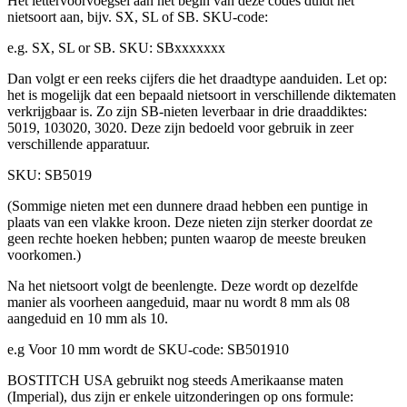
Het lettervoorvoegsel aan het begin van deze codes duidt het
nietsoort aan, bijv. SX, SL of SB. SKU-code:
e.g. SX, SL or SB. SKU: SBxxxxxxx
Dan volgt er een reeks cijfers die het draadtype aanduiden. Let op:
het is mogelijk dat een bepaald nietsoort in verschillende diktematen
verkrijgbaar is. Zo zijn SB-nieten leverbaar in drie draaddiktes:
5019, 103020, 3020. Deze zijn bedoeld voor gebruik in zeer
verschillende apparatuur.
SKU: SB5019
(Sommige nieten met een dunnere draad hebben een puntige in
plaats van een vlakke kroon. Deze nieten zijn sterker doordat ze
geen rechte hoeken hebben; punten waarop de meeste breuken
voorkomen.)
Na het nietsoort volgt de beenlengte. Deze wordt op dezelfde
manier als voorheen aangeduid, maar nu wordt 8 mm als 08
aangeduid en 10 mm als 10.
e.g Voor 10 mm wordt de SKU-code: SB501910
BOSTITCH USA gebruikt nog steeds Amerikaanse maten
(Imperial), dus zijn er enkele uitzonderingen op ons formule: