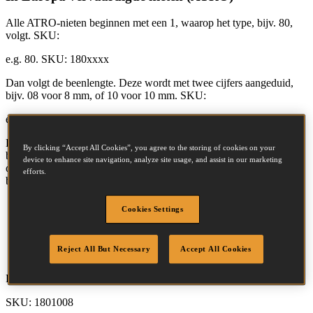
Alle ATRO-nieten beginnen met een 1, waarop het type, bijv. 80,
volgt. SKU:
e.g. 80. SKU: 180xxxx
Dan volgt de beenlengte. Deze wordt met twee cijfers aangeduid,
bijv. 08 voor 8 mm, of 10 voor 10 mm. SKU:
e.g. 08 for 8 mm. or 10 for 10 mm. SKU: 18010xx
Dan volgt een specificatie van de afwerking of eventuele andere
By clicking “Accept All Cookies”, you agree to the storing of cookies on your
bijzondere eigenschappen. De laatste twee cijfers zijn doorgaans 00,
device to enhance site navigation, analyze site usage, and assist in our marketing
onze standaarddraad. Nieten die in speciale afwerkingen leverbaar,
efforts.
bijvoorbeeld gegalvaniseerd, worden echter als volgt aangeduid:
00 = STANOX-DRAAD
Cookies Settings
01 = GEGALVANISEERD
08 = ROESTVRIJ STAAL
09 = THERMISCH VERZINKT
Reject All But Necessary
Accept All Cookies
80 = UITEENLOPENDE PUNT
Roestvrijstalen 18010-nieten krijgen dus de volgende SKU-code:
SKU: 1801008