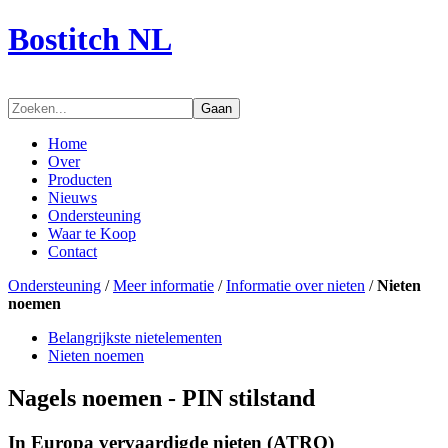
Bostitch NL
Gaan
Home
Over
Producten
Nieuws
Ondersteuning
Waar te Koop
Contact
Ondersteuning
/
Meer informatie
/
Informatie over nieten
/
Nieten
noemen
Belangrijkste nietelementen
Nieten noemen
Nagels noemen - PIN stilstand
In Europa vervaardigde nieten (ATRO)