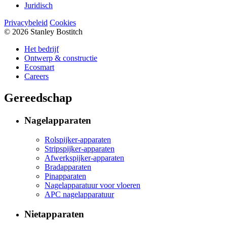
Juridisch
Privacybeleid
Cookies
© 2026 Stanley Bostitch
Het bedrijf
Ontwerp & constructie
Ecosmart
Careers
Gereedschap
Nagelapparaten
Rolspijker-apparaten
Stripspijker-apparaten
Afwerkspijker-apparaten
Bradapparaten
Pinapparaten
Nagelapparatuur voor vloeren
APC nagelapparatuur
Nietapparaten