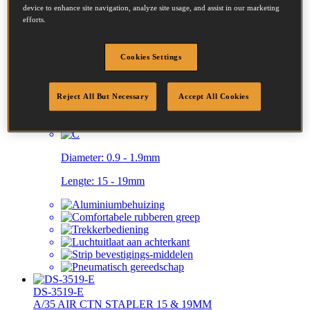
device to enhance site navigation, analyze site usage, and assist in our marketing
Lengte:
12 - 19mm
efforts.
Cookies Settings
Reject All But Necessary
Accept All Cookies
DS-3219-E
C/32 AIR CTN STAPLER 15 & 19MM
Diameter:
0.9 - 1.9mm
Lengte:
15 - 19mm
DS-3519-E
A/35 AIR CTN STAPLER 15 & 19MM