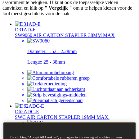
assortiment te bekijken. U kunt ook de toepasselijke velden
aanvinken en klik op
" Vergelijk "
om u te helpen kiezen voor de
tool meest geschikt is voor de taak.
D31AD-E
SW9060 AIR CARTON STAPLER 38MM MAX
Diameter:
1.52 - 2.28mm
Lengte:
25 - 38mm
D62ADC-E
SWC AIR CARTON STAPLER 19MM MAX.
Diameter:
0.94 - 1.88mm
By clicking “Accept All Cookies”, you agree to the storing of cookies on your