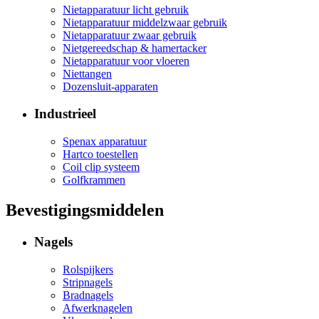
Nietapparatuur licht gebruik
Nietapparatuur middelzwaar gebruik
Nietapparatuur zwaar gebruik
Nietgereedschap & hamertacker
Nietapparatuur voor vloeren
Niettangen
Dozensluit-apparaten
Industrieel
Spenax apparatuur
Hartco toestellen
Coil clip systeem
Golfkrammen
Bevestigingsmiddelen
Nagels
Rolspijkers
Stripnagels
Bradnagels
Afwerknagelen