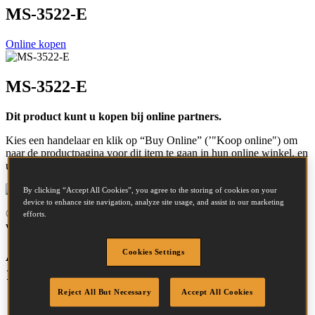
MS-3522-E
Online kopen
MS-3522-E
Dit product kunt u kopen bij online partners.
Kies een handelaar en klik op “Buy Online” (’"Koop online") om
naar de productpagina voor dit item te gaan in hun online winkel, en
uw aankoop te doen.
Online kopen
By clicking “Accept All Cookies”, you agree to the storing of cookies on your
device to enhance site navigation, analyze site usage, and assist in our marketing
© Bostitch 2026. Bostitch is niet verantwoordelijk voor de inhoud
efforts.
van externe internetpagina’s.
A/35 MANUAL CTN STAPLER
Cookies Settings
19&22MM
Reject All But Necessary
Accept All Cookies