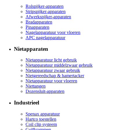
Rolspijker-apparaten
Stripspijker-apparaten
Afwerkspijker-apparaten
Bradapparaten
Pinapparaten
Nagelapparatuur voor vloeren
APC nagelapparatuur
Nietapparaten
Nietapparatuur licht gebruik
Nietapparatuur middelzwaar gebruik
Nietapparatuur zwaar gebruik
Nietgereedschap & hamertacker
Nietapparatuur voor vloeren
Niettangen
Dozensluit-apparaten
Industrieel
Spenax apparatuur
Hartco toestellen
Coil clip systeem
Golfkrammen