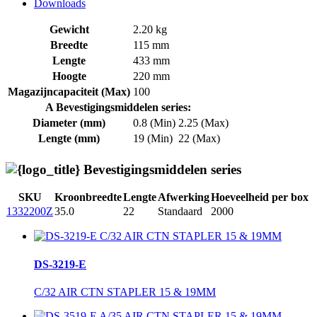
Downloads
Gewicht
2.20 kg
Breedte
115 mm
Lengte
433 mm
Hoogte
220 mm
Magazijncapaciteit (Max)
100
A Bevestigingsmiddelen series:
Diameter (mm)
0.8 (Min)
2.25 (Max)
Lengte (mm)
19 (Min)
22 (Max)
Bevestigingsmiddelen series
SKU
Kroonbreedte
Lengte
Afwerking
Hoeveelheid per box
1332200Z
35.0
22
Standaard
2000
DS-3219-E
C/32 AIR CTN STAPLER 15 & 19MM