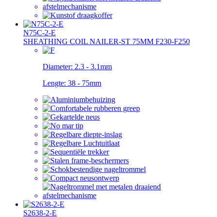
N75C-2-E
SHEATHING COIL NAILER-ST 75MM F230-F250
Diameter:
2.3 - 3.1mm
Lengte:
38 - 75mm
S2638-2-E