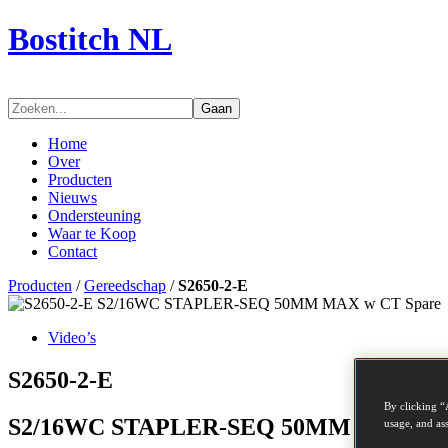
Bostitch NL
Gaan
Home
Over
Producten
Nieuws
Ondersteuning
Waar te Koop
Contact
Producten
/
Gereedschap
/
S2650-2-E
Video’s
S2650-2-E
By clicking “
S2/16WC STAPLER-SEQ 50MM MAX w C
usage, and ass