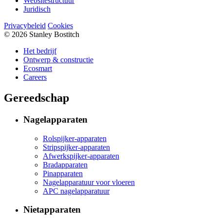
Websitestructuur
Juridisch
Privacybeleid
Cookies
© 2026 Stanley Bostitch
Het bedrijf
Ontwerp & constructie
Ecosmart
Careers
Gereedschap
Nagelapparaten
Rolspijker-apparaten
Stripspijker-apparaten
Afwerkspijker-apparaten
Bradapparaten
Pinapparaten
Nagelapparatuur voor vloeren
APC nagelapparatuur
Nietapparaten