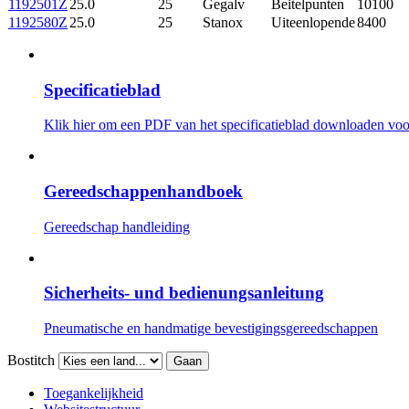
1192501Z
25.0
25
Gegalv
Beitelpunten
10100
1192580Z
25.0
25
Stanox
Uiteenlopende
8400
Specificatieblad
Klik hier om een ​​PDF van het specificatieblad downloaden voor
Gereedschappenhandboek
Gereedschap handleiding
Sicherheits- und bedienungsanleitung
Pneumatische en handmatige bevestigingsgereedschappen
Bostitch
Gaan
Toegankelijkheid