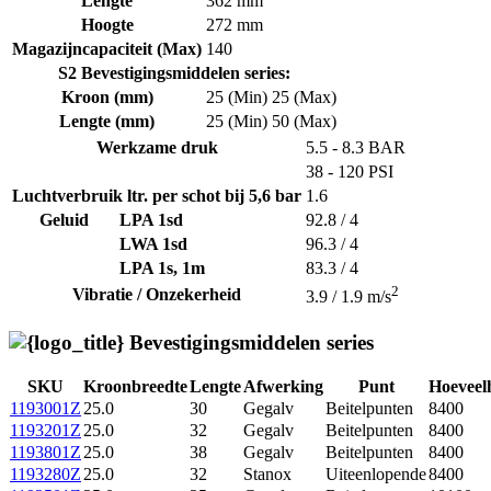
Lengte
362 mm
Hoogte
272 mm
Magazijncapaciteit (Max)
140
S2 Bevestigingsmiddelen series:
Kroon (mm)
25 (Min)
25 (Max)
Lengte (mm)
25 (Min)
50 (Max)
Werkzame druk
5.5 - 8.3 BAR
38 - 120 PSI
Luchtverbruik ltr. per schot bij 5,6 bar
1.6
Geluid
LPA 1sd
92.8 / 4
LWA 1sd
96.3 / 4
LPA 1s, 1m
83.3 / 4
2
Vibratie / Onzekerheid
3.9 / 1.9 m/s
Bevestigingsmiddelen series
SKU
Kroonbreedte
Lengte
Afwerking
Punt
Hoeveel
1193001Z
25.0
30
Gegalv
Beitelpunten
8400
1193201Z
25.0
32
Gegalv
Beitelpunten
8400
1193801Z
25.0
38
Gegalv
Beitelpunten
8400
1193280Z
25.0
32
Stanox
Uiteenlopende
8400