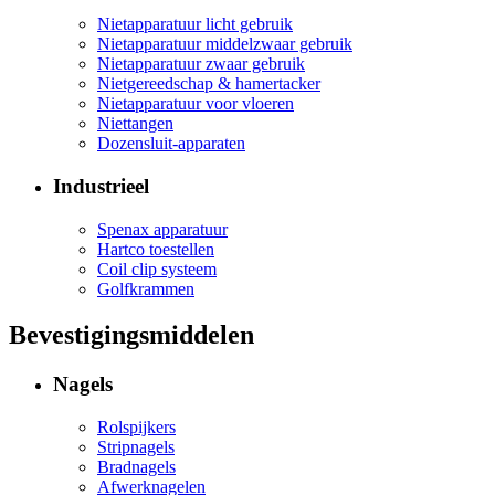
Nietapparatuur licht gebruik
Nietapparatuur middelzwaar gebruik
Nietapparatuur zwaar gebruik
Nietgereedschap & hamertacker
Nietapparatuur voor vloeren
Niettangen
Dozensluit-apparaten
Industrieel
Spenax apparatuur
Hartco toestellen
Coil clip systeem
Golfkrammen
Bevestigingsmiddelen
Nagels
Rolspijkers
Stripnagels
Bradnagels
Afwerknagelen