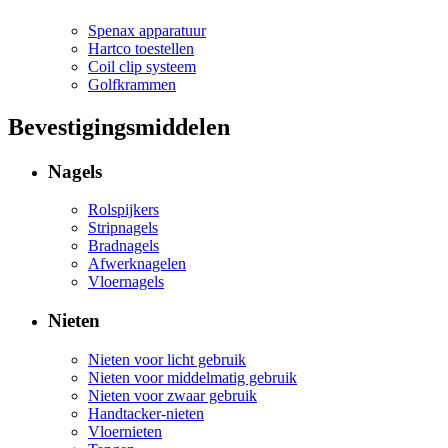
Spenax apparatuur
Hartco toestellen
Coil clip systeem
Golfkrammen
Bevestigingsmiddelen
Nagels
Rolspijkers
Stripnagels
Bradnagels
Afwerknagelen
Vloernagels
Nieten
Nieten voor licht gebruik
Nieten voor middelmatig gebruik
Nieten voor zwaar gebruik
Handtacker-nieten
Vloernieten