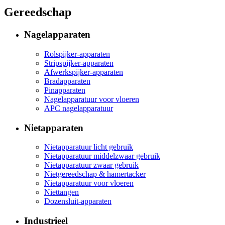
Gereedschap
Nagelapparaten
Rolspijker-apparaten
Stripspijker-apparaten
Afwerkspijker-apparaten
Bradapparaten
Pinapparaten
Nagelapparatuur voor vloeren
APC nagelapparatuur
Nietapparaten
Nietapparatuur licht gebruik
Nietapparatuur middelzwaar gebruik
Nietapparatuur zwaar gebruik
Nietgereedschap & hamertacker
Nietapparatuur voor vloeren
Niettangen
Dozensluit-apparaten
Industrieel