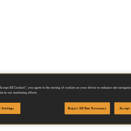
Accept All Cookies”, you agree to the storing of cookies on your device to enhance site navigation
ist in our marketing efforts.
0Z
 Settings
Reject All But Necessary
Accept 