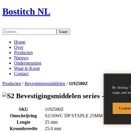
Bostitch NL
Gaan
Home
Over
Producten
Nieuws
Ondersteuning
Waar te Koop
Contact
Producten
/
Bevestigingsmiddelen
/
1192580Z
By clicking “
usage, and ass
Bevestigingsmiddelen series - 119258
Cookies
SKU
1192580Z
Omschrijving
S2/16WC DP STAPLE 25MM 8400
Lengte
25 mm
Kroonbreedte
25.0 mm