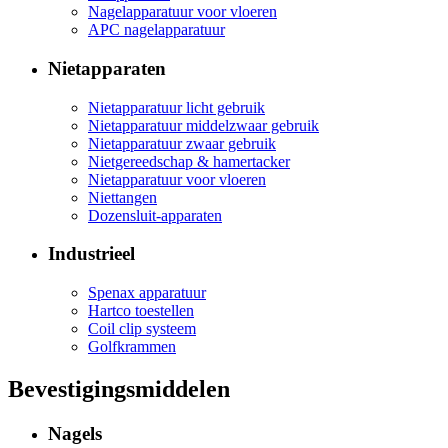
Nagelapparatuur voor vloeren
APC nagelapparatuur
Nietapparaten
Nietapparatuur licht gebruik
Nietapparatuur middelzwaar gebruik
Nietapparatuur zwaar gebruik
Nietgereedschap & hamertacker
Nietapparatuur voor vloeren
Niettangen
Dozensluit-apparaten
Industrieel
Spenax apparatuur
Hartco toestellen
Coil clip systeem
Golfkrammen
Bevestigingsmiddelen
Nagels