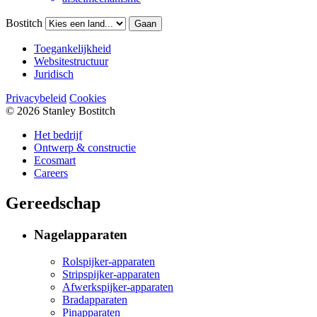
Bostitch
Gaan
Toegankelijkheid
Websitestructuur
Juridisch
Privacybeleid
Cookies
© 2026 Stanley Bostitch
Het bedrijf
Ontwerp & constructie
Ecosmart
Careers
Gereedschap
Nagelapparaten
Rolspijker-apparaten
Stripspijker-apparaten
Afwerkspijker-apparaten
Bradapparaten
Pinapparaten