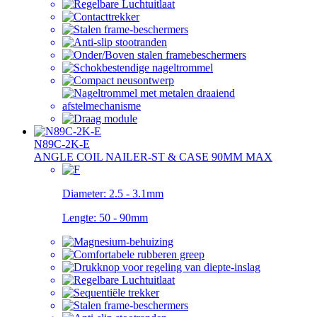
N89C-2K-E
ANGLE COIL NAILER-ST & CASE 90MM MAX
Diameter:
2.5 - 3.1mm
Lengte:
50 - 90mm