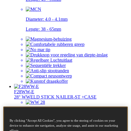
Diameter:
4.0 - 4.1mm
Lengte:
38 - 65mm
F28WW-E
28° WWELD STICK NAILER-ST +CASE
Diameter:
2.8 - 3.3mm
By clicking “Accept All Cookies”, you agree to the storing of cookies on your
Lengte:
50 - 90mm
device to enhance site navigation, analyze site usage, and assist in our marketing
efforts.