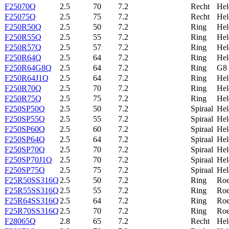
F25070Q
2.5
70
7.2
Recht
Hel
F25075Q
2.5
75
7.2
Recht
Hel
F250R50Q
2.5
50
7.2
Ring
Hel
F250R55Q
2.5
55
7.2
Ring
Hel
F250R57Q
2.5
57
7.2
Ring
Hel
F250R64Q
2.5
64
7.2
Ring
Hel
F250R64G8Q
2.5
64
7.2
Ring
G8
F250R64J1Q
2.5
64
7.2
Ring
Hel
F250R70Q
2.5
70
7.2
Ring
Hel
F250R75Q
2.5
75
7.2
Ring
Hel
F250SP50Q
2.5
50
7.2
Spiraal
Hel
F250SP55Q
2.5
55
7.2
Spiraal
Hel
F250SP60Q
2.5
60
7.2
Spiraal
Hel
F250SP64Q
2.5
64
7.2
Spiraal
Hel
F250SP70Q
2.5
70
7.2
Spiraal
Hel
F250SP70J1Q
2.5
70
7.2
Spiraal
Hel
F250SP75Q
2.5
75
7.2
Spiraal
Hel
F25R50SS316Q
2.5
50
7.2
Ring
Roe
F25R55SS316Q
2.5
55
7.2
Ring
Roe
F25R64SS316Q
2.5
64
7.2
Ring
Roe
F25R70SS316Q
2.5
70
7.2
Ring
Roe
F28065Q
2.8
65
7.2
Recht
Hel