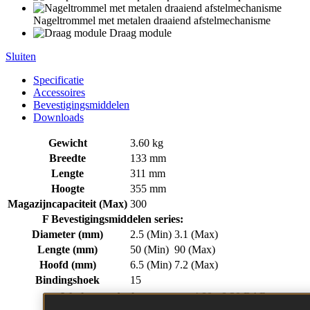
Nageltrommel met metalen draaiend afstelmechanisme
Draag module
Sluiten
Specificatie
Accessoires
Bevestigingsmiddelen
Downloads
Gewicht
3.60 kg
Breedte
133 mm
Lengte
311 mm
Hoogte
355 mm
Magazijncapaciteit (Max)
300
F Bevestigingsmiddelen series:
Diameter (mm)
2.5 (Min)
3.1 (Max)
Lengte (mm)
50 (Min)
90 (Max)
Hoofd (mm)
6.5 (Min)
7.2 (Max)
Bindingshoek
15
Werkzame druk
4.80 - 8.30 BAR