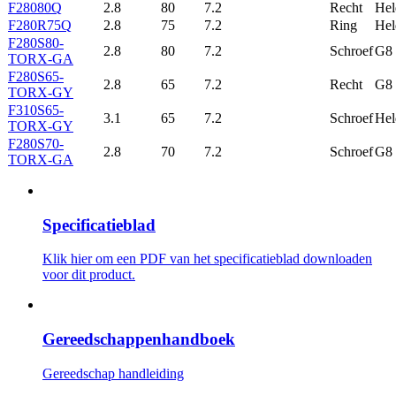
F28080Q
2.8
80
7.2
Recht
Hel
F280R75Q
2.8
75
7.2
Ring
Hel
F280S80-
2.8
80
7.2
Schroef
G8
TORX-GA
F280S65-
2.8
65
7.2
Recht
G8
TORX-GY
F310S65-
3.1
65
7.2
Schroef
Hel
TORX-GY
F280S70-
2.8
70
7.2
Schroef
G8
TORX-GA
Specificatieblad
Klik hier om een ​​PDF van het specificatieblad downloaden
voor dit product.
Gereedschappenhandboek
Gereedschap handleiding