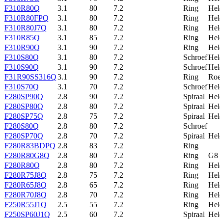
F310R80Q
3.1
80
7.2
Ring
Hel
F310R80FPQ
3.1
80
7.2
Ring
Hel
F310R80J7Q
3.1
80
7.2
Ring
Hel
F310R85Q
3.1
85
7.2
Ring
Hel
F310R90Q
3.1
90
7.2
Ring
Hel
F310S80Q
3.1
80
7.2
Schroef
Hel
F310S90Q
3.1
90
7.2
Schroef
Hel
F31R90SS316Q
3.1
90
7.2
Ring
Roe
F310S70Q
3.1
70
7.2
Schroef
Hel
F280SP90Q
2.8
90
7.2
Spiraal
Hel
F280SP80Q
2.8
80
7.2
Spiraal
Hel
F280SP75Q
2.8
75
7.2
Spiraal
Hel
F280S80Q
2.8
80
7.2
Schroef
F280SP70Q
2.8
70
7.2
Spiraal
Hel
F280R83BDPQ
2.8
83
7.2
Ring
F280R80G8Q
2.8
80
7.2
Ring
G8
F280R80Q
2.8
80
7.2
Ring
Hel
F280R75J8Q
2.8
75
7.2
Ring
Hel
F280R65J8Q
2.8
65
7.2
Ring
Hel
F280R70J8Q
2.8
70
7.2
Ring
Hel
F250R55J1Q
2.5
55
7.2
Ring
Hel
F250SP60J1Q
2.5
60
7.2
Spiraal
Hel