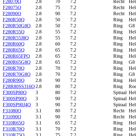
F28070Q
2.8
70
7.2
Recht
Hel
F28075Q
2.8
75
7.2
Recht
Hel
F28090Q
2.8
90
7.2
Recht
Hel
F280R50Q
2.8
50
7.2
Ring
Hel
F280R50G8Q
2.8
50
7.2
Ring
G8
F280R55Q
2.8
55
7.2
Ring
Hel
F280R55J8Q
2.8
55
7.2
Ring
Hel
F280R60Q
2.8
60
7.2
Ring
Hel
F280R65Q
2.8
65
7.2
Ring
Hel
F280R65FPQ
2.8
65
7.2
Ring
Hel
F280R65G8Q
2.8
65
7.2
Ring
G8
F280R70Q
2.8
70
7.2
Ring
Hel
F280R70G8Q
2.8
70
7.2
Ring
G8
F280R90Q
2.8
90
7.2
Ring
Hel
F28R80SS316Q
2.8
80
7.2
Ring
Roe
F300SP80Q
3
80
7.2
Spiraal
Hel
F300SP90Q
3
90
7.2
Spiraal
Hel
F300SP90J4Q
3
90
7.2
Spiraal
Hel
F31080Q
3.1
80
7.2
Recht
Hel
F31090Q
3.1
90
7.2
Recht
Hel
F310R65Q
3.1
65
7.2
Ring
Hel
F310R70Q
3.1
70
7.2
Ring
Hel
F310R75Q
3.1
75
7.2
Ring
Hel