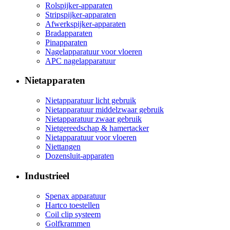
Rolspijker-apparaten
Stripspijker-apparaten
Afwerkspijker-apparaten
Bradapparaten
Pinapparaten
Nagelapparatuur voor vloeren
APC nagelapparatuur
Nietapparaten
Nietapparatuur licht gebruik
Nietapparatuur middelzwaar gebruik
Nietapparatuur zwaar gebruik
Nietgereedschap & hamertacker
Nietapparatuur voor vloeren
Niettangen
Dozensluit-apparaten
Industrieel
Spenax apparatuur
Hartco toestellen
Coil clip systeem
Golfkrammen