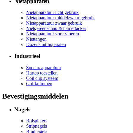
Nietapparaten
Nietapparatuur licht gebruik
Nietapparatuur middelzwaar gebruik
Nietapparatuur zwaar gebruik
Nietgereedschap & hamertacker
Nietapparatuur voor vloeren
Niettangen
Dozensluit-apparaten
Industrieel
Spenax apparatuur
Hartco toestellen
Coil clip systeem
Golfkrammen
Bevestigingsmiddelen
Nagels
Rolspijkers
Stripnagels
Bradnagels