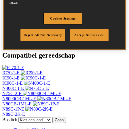
efforts.
Hoofd
7.2 mm
Lengte
55 mm
Profiel
Ring
Cookies Settings
Afwerking
Helder
Hoeveelheid per box
7500
Reject All But Necessary
Accept All Cookies
DoP
DOP-EU_28_RRB
Compatibel gereedschap
IC70-1-E
IC90-1-E
IC90C-1-E
N400C-1-E
N75C-2-E
N8090CB-1ML-E
N80CB-1ML-E
N89C-1P-E
N89C-2K-E
Bostitch
Gaan