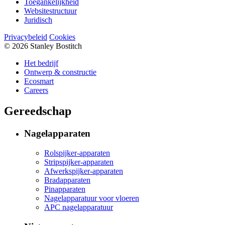
Toegankelijkheid
Websitestructuur
Juridisch
Privacybeleid
Cookies
© 2026 Stanley Bostitch
Het bedrijf
Ontwerp & constructie
Ecosmart
Careers
Gereedschap
Nagelapparaten
Rolspijker-apparaten
Stripspijker-apparaten
Afwerkspijker-apparaten
Bradapparaten
Pinapparaten
Nagelapparatuur voor vloeren
APC nagelapparatuur