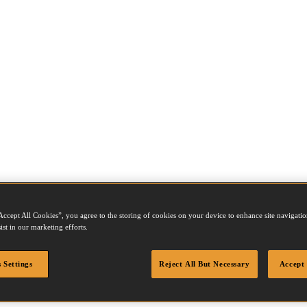
Accept All Cookies”, you agree to the storing of cookies on your device to enhance site navigation
ist in our marketing efforts.
 Settings
Reject All But Necessary
Accept 