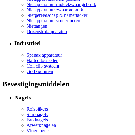
Nietapparatuur middelzwaar gebruik
Nietapparatuur zwaar gebruik
Nietgereedschap & hamertacker
Nietapparatuur voor vloeren
Niettangen
Dozensluit-apparaten
Industrieel
Spenax apparatuur
Hartco toestellen
Coil clip systeem
Golfkrammen
Bevestigingsmiddelen
Nagels
Rolspijkers
Stripnagels
Bradnagels
Afwerknagelen
Vloernagels