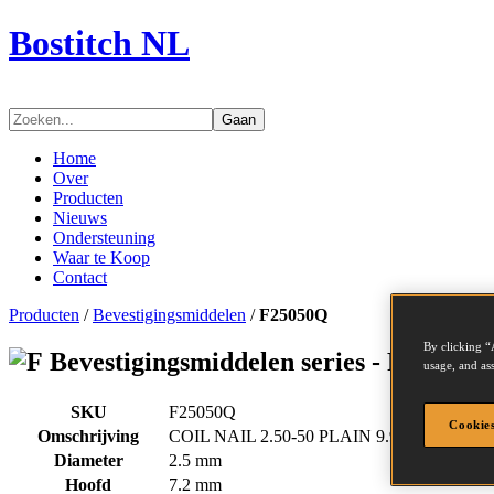
Bostitch NL
Gaan
Home
Over
Producten
Nieuws
Ondersteuning
Waar te Koop
Contact
Producten
/
Bevestigingsmiddelen
/
F25050Q
By clicking “
Bevestigingsmiddelen series - F25050Q
usage, and ass
SKU
F25050Q
Cookies
Omschrijving
COIL NAIL 2.50-50 PLAIN 9.9M
Diameter
2.5 mm
Hoofd
7.2 mm