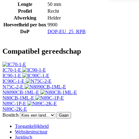
Lengte
50 mm
Profiel
Recht
Afwerking
Helder
Hoeveelheid per box
9900
DoP
DOP-EU_25_RPB
Compatibel gereedschap
IC70-1-E
IC90-1-E
IC90C-1-E
N75C-2-E
N8090CB-1ML-E
N80CB-1ML-E
N89C-1P-E
N89C-2K-E
Bostitch
Gaan
Toegankelijkheid
Websitestructuur
Juridisch