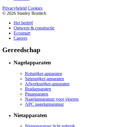
Privacybeleid
Cookies
© 2026 Stanley Bostitch
Het bedrijf
Ontwerp & constructie
Ecosmart
Careers
Gereedschap
Nagelapparaten
Rolspijker-apparaten
Stripspijker-apparaten
Afwerkspijker-apparaten
Bradapparaten
Pinapparaten
Nagelapparatuur voor vloeren
APC nagelapparatuur
Nietapparaten
Nietapparatuur licht gebruik