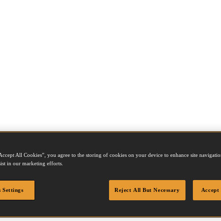
Accept All Cookies”, you agree to the storing of cookies on your device to enhance site navigation
ist in our marketing efforts.
 Settings
Reject All But Necessary
Accept 