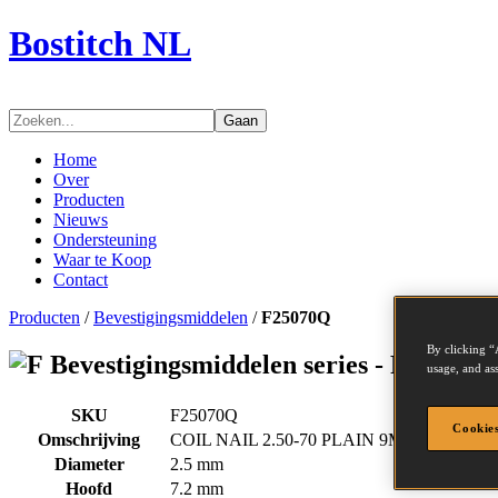
Bostitch NL
Gaan
Home
Over
Producten
Nieuws
Ondersteuning
Waar te Koop
Contact
Producten
/
Bevestigingsmiddelen
/
F25070Q
By clicking “
Bevestigingsmiddelen series - F25070Q
usage, and ass
SKU
F25070Q
Cookies
Omschrijving
COIL NAIL 2.50-70 PLAIN 9M
Diameter
2.5 mm
Hoofd
7.2 mm