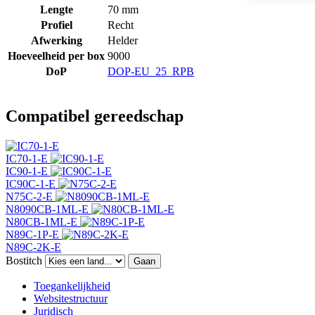
Lengte
70 mm
Profiel
Recht
Afwerking
Helder
Hoeveelheid per box
9000
DoP
DOP-EU_25_RPB
Compatibel gereedschap
IC70-1-E
IC90-1-E
IC90C-1-E
N75C-2-E
N8090CB-1ML-E
N80CB-1ML-E
N89C-1P-E
N89C-2K-E
Bostitch
Gaan
Toegankelijkheid
Websitestructuur
Juridisch