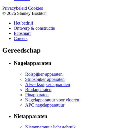
Privacybeleid
Cookies
© 2026 Stanley Bostitch
Het bedrijf
Ontwerp & constructie
Ecosmart
Careers
Gereedschap
Nagelapparaten
Rolspijker-apparaten
Stripspijker-apparaten
Afwerkspijker-apparaten
Bradapparaten
Pinapparaten
Nagelapparatuur voor vloeren
APC nagelapparatuur
Nietapparaten
Nietapparatuur licht gebruik