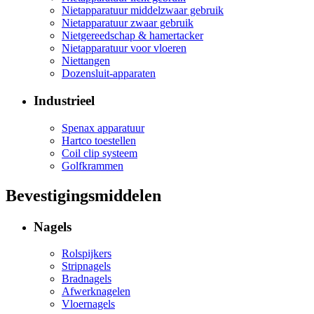
Nietapparatuur middelzwaar gebruik
Nietapparatuur zwaar gebruik
Nietgereedschap & hamertacker
Nietapparatuur voor vloeren
Niettangen
Dozensluit-apparaten
Industrieel
Spenax apparatuur
Hartco toestellen
Coil clip systeem
Golfkrammen
Bevestigingsmiddelen
Nagels
Rolspijkers
Stripnagels
Bradnagels
Afwerknagelen
Vloernagels