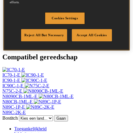
efforts.
Hoofd
7.2 mm
Lengte
50 mm
Profiel
Ring
Cookies Settings
Afwerking
Roestvrij
Hoeveelheid per box
7920
Reject All But Necessary
Accept All Cookies
DoP
DOP-EU_25_RRSS
Compatibel gereedschap
IC70-1-E
IC90-1-E
IC90C-1-E
N75C-2-E
N8090CB-1ML-E
N80CB-1ML-E
N89C-1P-E
N89C-2K-E
Bostitch
Gaan
Toegankelijkheid