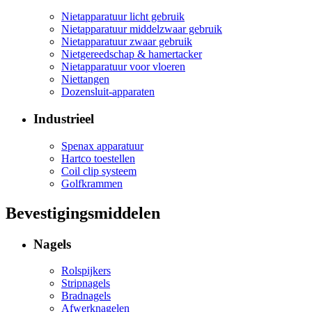
Nietapparatuur licht gebruik
Nietapparatuur middelzwaar gebruik
Nietapparatuur zwaar gebruik
Nietgereedschap & hamertacker
Nietapparatuur voor vloeren
Niettangen
Dozensluit-apparaten
Industrieel
Spenax apparatuur
Hartco toestellen
Coil clip systeem
Golfkrammen
Bevestigingsmiddelen
Nagels
Rolspijkers
Stripnagels
Bradnagels
Afwerknagelen