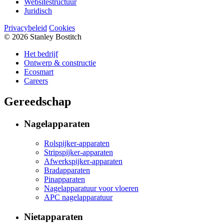
Websitestructuur
Juridisch
Privacybeleid
Cookies
© 2026 Stanley Bostitch
Het bedrijf
Ontwerp & constructie
Ecosmart
Careers
Gereedschap
Nagelapparaten
Rolspijker-apparaten
Stripspijker-apparaten
Afwerkspijker-apparaten
Bradapparaten
Pinapparaten
Nagelapparatuur voor vloeren
APC nagelapparatuur
Nietapparaten