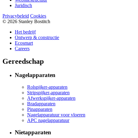
Juridisch
Privacybeleid
Cookies
© 2026 Stanley Bostitch
Het bedrijf
Ontwerp & constructie
Ecosmart
Careers
Gereedschap
Nagelapparaten
Rolspijker-apparaten
Stripspijker-apparaten
Afwerkspijker-apparaten
Bradapparaten
Pinapparaten
Nagelapparatuur voor vloeren
APC nagelapparatuur
Nietapparaten