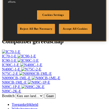
efforts.
Hoofd
7.2 mm
Lengte
65 mm
Profiel
Ring
Cookies Settings
Afwerking
Helder
Hoeveelheid per box
7500
Reject All But Necessary
Accept All Cookies
Compatibel gereedschap
IC70-1-E
IC90-1-E
IC90C-1-E
N400C-1-E
N75C-2-E
N8090CB-1ML-E
N80CB-1ML-E
N89C-1P-E
N89C-2K-E
Bostitch
Gaan
Toegankelijkheid
Websitestructuur