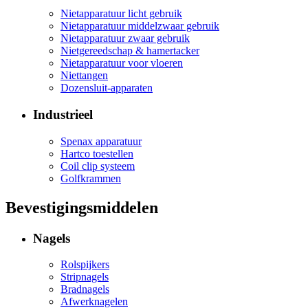
Nietapparatuur licht gebruik
Nietapparatuur middelzwaar gebruik
Nietapparatuur zwaar gebruik
Nietgereedschap & hamertacker
Nietapparatuur voor vloeren
Niettangen
Dozensluit-apparaten
Industrieel
Spenax apparatuur
Hartco toestellen
Coil clip systeem
Golfkrammen
Bevestigingsmiddelen
Nagels
Rolspijkers
Stripnagels
Bradnagels
Afwerknagelen