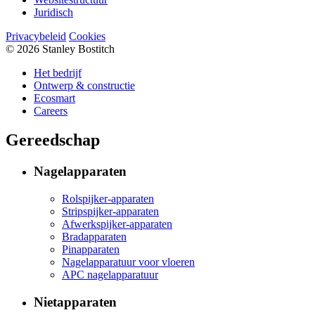
Juridisch
Privacybeleid
Cookies
© 2026 Stanley Bostitch
Het bedrijf
Ontwerp & constructie
Ecosmart
Careers
Gereedschap
Nagelapparaten
Rolspijker-apparaten
Stripspijker-apparaten
Afwerkspijker-apparaten
Bradapparaten
Pinapparaten
Nagelapparatuur voor vloeren
APC nagelapparatuur
Nietapparaten