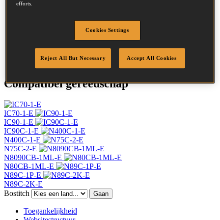
efforts.
Hoofd
7.2 mm
Lengte
70 mm
Profiel
Ring
Cookies Settings
Afwerking
Helder
Hoeveelheid per box
4800
Reject All But Necessary
Accept All Cookies
Compatibel gereedschap
IC70-1-E
IC90-1-E
IC90C-1-E
N400C-1-E
N75C-2-E
N8090CB-1ML-E
N80CB-1ML-E
N89C-1P-E
N89C-2K-E
Bostitch
Gaan
Toegankelijkheid
Websitestructuur