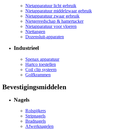
Nietapparatuur licht gebruik
Nietapparatuur middelzwaar gebruik
Nietapparatuur zwaar gebruik
Nietgereedschap & hamertacker
Nietapparatuur voor vloeren
Niettangen
Dozensluit-apparaten
Industrieel
Spenax apparatuur
Hartco toestellen
Coil clip systeem
Golfkrammen
Bevestigingsmiddelen
Nagels
Rolspijkers
Stripnagels
Bradnagels
Afwerknagelen