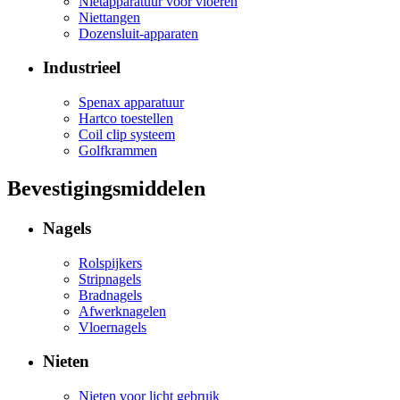
Nietapparatuur voor vloeren
Niettangen
Dozensluit-apparaten
Industrieel
Spenax apparatuur
Hartco toestellen
Coil clip systeem
Golfkrammen
Bevestigingsmiddelen
Nagels
Rolspijkers
Stripnagels
Bradnagels
Afwerknagelen
Vloernagels
Nieten
Nieten voor licht gebruik