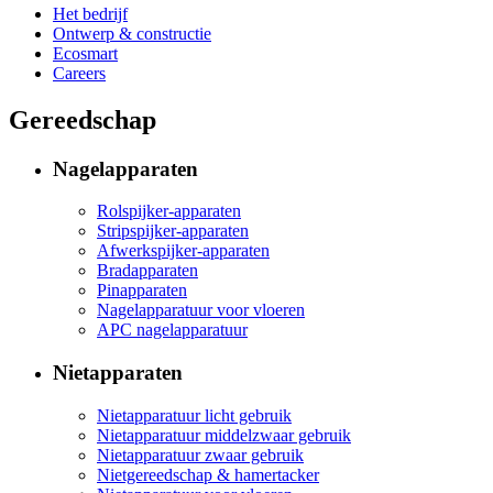
Het bedrijf
Ontwerp & constructie
Ecosmart
Careers
Gereedschap
Nagelapparaten
Rolspijker-apparaten
Stripspijker-apparaten
Afwerkspijker-apparaten
Bradapparaten
Pinapparaten
Nagelapparatuur voor vloeren
APC nagelapparatuur
Nietapparaten
Nietapparatuur licht gebruik
Nietapparatuur middelzwaar gebruik
Nietapparatuur zwaar gebruik
Nietgereedschap & hamertacker