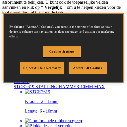
assortiment te bekijken. U kunt ook de toepasselijke velden
aanvinken en klik op
" Vergelijk "
om u te helpen kiezen voor de
tool meest geschikt is voor de taak.
BHT150C
By clicking “Accept All Cookies”, you agree to the storing of cookies on your
BTA STAPLING HAMMER 14MM MAX
device to enhance site navigation, analyze site usage, and assist in our marketing
efforts.
Kroon:
10.7 - 10.7mm
Cookies Settings
Lengte:
6 - 14mm
Reject All But Necessary
Accept All Cookies
H30-6-E
STCR2619 STAPLING HAMMER 10MM MAX
Kroon:
12 - 12mm
Lengte:
6 - 10mm