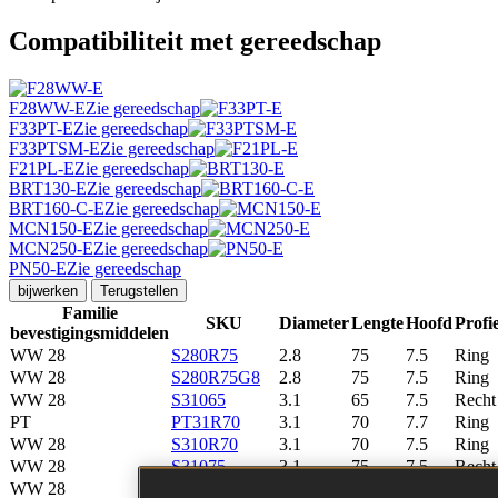
Compatibiliteit met gereedschap
F28WW-E
Zie gereedschap
F33PT-E
Zie gereedschap
F33PTSM-E
Zie gereedschap
F21PL-E
Zie gereedschap
BRT130-E
Zie gereedschap
BRT160-C-E
Zie gereedschap
MCN150-E
Zie gereedschap
MCN250-E
Zie gereedschap
PN50-E
Zie gereedschap
bijwerken
Terugstellen
Familie
SKU
Diameter
Lengte
Hoofd
Profie
bevestigingsmiddelen
WW 28
S280R75
2.8
75
7.5
Ring
WW 28
S280R75G8
2.8
75
7.5
Ring
WW 28
S31065
3.1
65
7.5
Recht
PT
PT31R70
3.1
70
7.7
Ring
WW 28
S310R70
3.1
70
7.5
Ring
WW 28
S31075
3.1
75
7.5
Recht
WW 28
S310R75
3.1
75
7.5
Ring