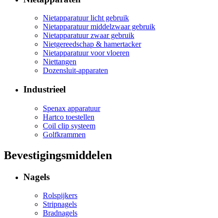
Nietapparatuur licht gebruik
Nietapparatuur middelzwaar gebruik
Nietapparatuur zwaar gebruik
Nietgereedschap & hamertacker
Nietapparatuur voor vloeren
Niettangen
Dozensluit-apparaten
Industrieel
Spenax apparatuur
Hartco toestellen
Coil clip systeem
Golfkrammen
Bevestigingsmiddelen
Nagels
Rolspijkers
Stripnagels
Bradnagels