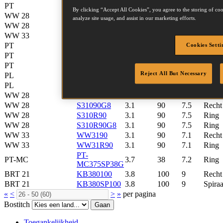
PT
PT3180
3.1
80
7.7
Glad
By clicking “Accept All Cookies”, you agree to the storing of coo
WW 28
S31080
3.1
80
7.5
Recht
analyze site usage, and assist in our marketing efforts.
WW 28
S310R80
3.1
80
7.5
Ring
WW 33
WW3180
3.1
80
7.1
Recht
PT
PT3190
3.1
90
7.7
Glad
Cookies Setti
PT
PT3190G12
3.1
90
7.7
Glad
PT
PT31R90G12
3.1
90
7.7
Ring
Reject All But Necessary
PL
RH31R90
3.1
90
6.7
Ring
PL
RH31R90G50
3.1
90
6.7
Ring
WW 28
S31090
3.1
90
7.5
Recht
WW 28
S31090G8
3.1
90
7.5
Recht
WW 28
S310R90
3.1
90
7.5
Ring
WW 28
S310R90G8
3.1
90
7.5
Ring
WW 33
WW3190
3.1
90
7.1
Recht
WW 33
WW31R90
3.1
90
7.1
Ring
PT-
PT-MC
3.7
38
7.2
Ring
MC375SP38G
BRT 21
KB380100
3.8
100
9
Recht
BRT 21
KB380SP100
3.8
100
9
Spiraa
«
<
>
»
per pagina
Bostitch
Gaan
Toegankelijkheid