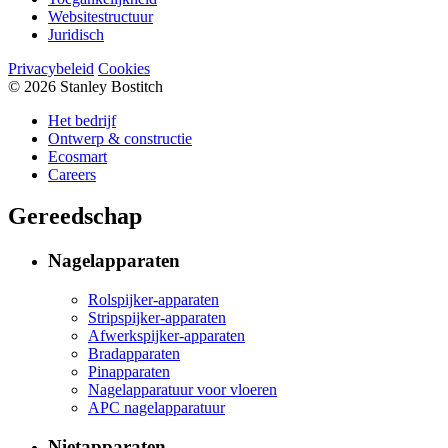
Websitestructuur
Juridisch
Privacybeleid
Cookies
© 2026 Stanley Bostitch
Het bedrijf
Ontwerp & constructie
Ecosmart
Careers
Gereedschap
Nagelapparaten
Rolspijker-apparaten
Stripspijker-apparaten
Afwerkspijker-apparaten
Bradapparaten
Pinapparaten
Nagelapparatuur voor vloeren
APC nagelapparatuur
Nietapparaten