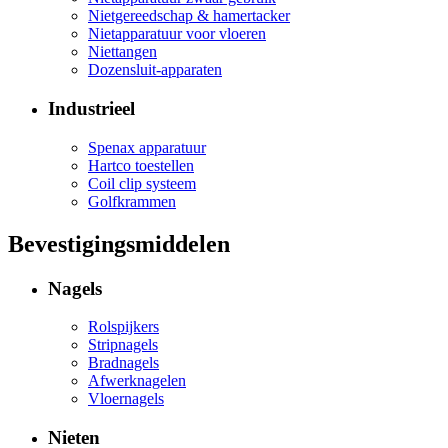
Nietgereedschap & hamertacker
Nietapparatuur voor vloeren
Niettangen
Dozensluit-apparaten
Industrieel
Spenax apparatuur
Hartco toestellen
Coil clip systeem
Golfkrammen
Bevestigingsmiddelen
Nagels
Rolspijkers
Stripnagels
Bradnagels
Afwerknagelen
Vloernagels
Nieten