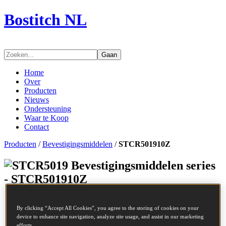
Bostitch NL
Gaan
Home
Over
Producten
Nieuws
Ondersteuning
Waar te Koop
Contact
Producten
/
Bevestigingsmiddelen
/
STCR501910Z
Bevestigingsmiddelen series
- STCR501910Z
SKU
STCR501910Z
By clicking “Accept All Cookies”, you agree to the storing of cookies on your
Omschrijving
STCR5019 STAPLE10MM GALV 5M
device to enhance site navigation, analyze site usage, and assist in our marketing
Lengte
10 mm
efforts.