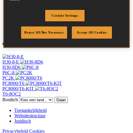
Kroonbreedte
11 mm
Afwerking
Gegalv
Cookies Settings
Punt
Beitelpunten
Hoeveelheid per box
5000
Reject All But Necessary
Accept All Cookies
Compatibel gereedschap
H30-8-E
H30-8D6
P6C-8
PC2K
PC8000/T6
PC8000/T6-KIT
T6-8OC2
Bostitch
Gaan
Toegankelijkheid
Websitestructuur
Juridisch
Privacybeleid
Cookies