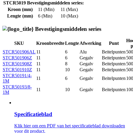
STCR5019 Bevestigingsmiddelen series:
Kroon (mm)
11 (Min)
11 (Max)
Lengte (mm)
6 (Min)
10 (Max)
Bevestigingsmiddelen series
Hoe
SKU
Kroonbreedte
Lengte
Afwerking
Punt
p
STCR501906AL
11
6
Alu
Beitelpunten
50
STCR501906Z
11
6
Gegalv
Beitelpunten
50
STCR501908Z
11
8
Gegalv
Beitelpunten
50
STCR501910Z
11
10
Gegalv
Beitelpunten
50
STCR50191/4-
11
6
Gegalv
Beitelpunten
10
1M
STCR50193/8-
11
10
Gegalv
Beitelpunten
10
1M
Specificatieblad
Klik hier om een ​​PDF van het specificatieblad downloaden
voor dit product.