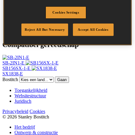
Kroonbreedte
5.6 mm
Afwerking
Gegalv
Cookies Settings
Punt
Beitelpunten
Hoeveelheid per box
5000
Reject All But Necessary
Accept All Cookies
Compatibel gereedschap
SB-2IN1-E
SB156SX-1-E
SX1838-E
Bostitch
Gaan
Toegankelijkheid
Websitestructuur
Juridisch
Privacybeleid
Cookies
© 2026 Stanley Bostitch
Het bedrijf
Ontwerp & constructie