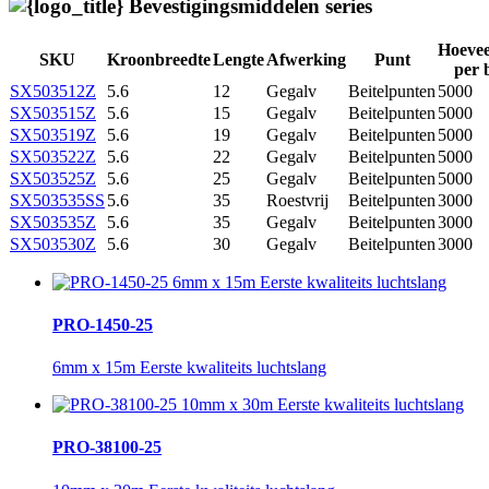
Bevestigingsmiddelen series
Hoevee
SKU
Kroonbreedte
Lengte
Afwerking
Punt
per 
SX503512Z
5.6
12
Gegalv
Beitelpunten
5000
SX503515Z
5.6
15
Gegalv
Beitelpunten
5000
SX503519Z
5.6
19
Gegalv
Beitelpunten
5000
SX503522Z
5.6
22
Gegalv
Beitelpunten
5000
SX503525Z
5.6
25
Gegalv
Beitelpunten
5000
SX503535SS
5.6
35
Roestvrij
Beitelpunten
3000
SX503535Z
5.6
35
Gegalv
Beitelpunten
3000
SX503530Z
5.6
30
Gegalv
Beitelpunten
3000
PRO-1450-25
6mm x 15m Eerste kwaliteits luchtslang
PRO-38100-25