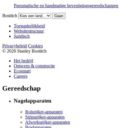
Pneumatische en handmatige bevestigingsgereedschappen
Bostitch
Gaan
Toegankelijkheid
Websitestructuur
Juridisch
Privacybeleid
Cookies
© 2026 Stanley Bostitch
Het bedrijf
Ontwerp & constructie
Ecosmart
Careers
Gereedschap
Nagelapparaten
Rolspijker-apparaten
Stripspijker-apparaten
Afwerkspijker-apparaten
Bradapparaten