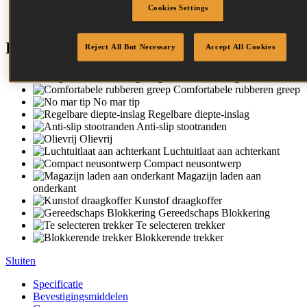
betrouwbaarheid en duurzaamheid. Toch zijn ze gemakkelijk
Cookies Settings
in het onderhoud dankzij het olievrije ontwerp.
Kenmerken
Reject All But Necessary
Accept All Cookies
Magnesium-behuizing
Comfortabele rubberen greep
No mar tip
Regelbare diepte-inslag
Anti-slip stootranden
Olievrij
Luchtuitlaat aan achterkant
Compact neusontwerp
Magazijn laden aan
onderkant
Kunstof draagkoffer
Gereedschaps Blokkering
Te selecteren trekker
Blokkerende trekker
Sluiten
Specificatie
Bevestigingsmiddelen