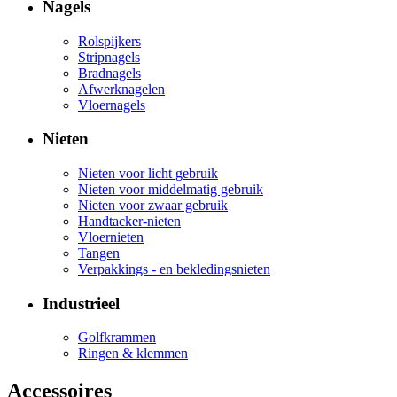
Nagels
Rolspijkers
Stripnagels
Bradnagels
Afwerknagelen
Vloernagels
Nieten
Nieten voor licht gebruik
Nieten voor middelmatig gebruik
Nieten voor zwaar gebruik
Handtacker-nieten
Vloernieten
Tangen
Verpakkings - en bekledingsnieten
Industrieel
Golfkrammen
Ringen & klemmen
Accessoires