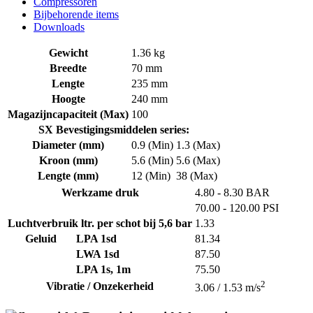
Compressoren
Bijbehorende items
Downloads
Gewicht
1.36 kg
Breedte
70 mm
Lengte
235 mm
Hoogte
240 mm
Magazijncapaciteit (Max)
100
SX Bevestigingsmiddelen series:
Diameter (mm)
0.9 (Min)
1.3 (Max)
Kroon (mm)
5.6 (Min)
5.6 (Max)
Lengte (mm)
12 (Min)
38 (Max)
Werkzame druk
4.80 - 8.30 BAR
70.00 - 120.00 PSI
Luchtverbruik ltr. per schot bij 5,6 bar
1.33
Geluid
LPA 1sd
81.34
LWA 1sd
87.50
LPA 1s, 1m
75.50
2
Vibratie / Onzekerheid
3.06 / 1.53 m/s